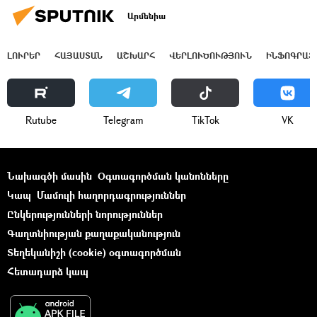
Արմենիա
ԼՈՒՐԵՐ
ՀԱՅԱՍՏԱՆ
ԱՇԽԱՐՀ
ՎԵՐԼՈՒԾՈՒԹՅՈՒՆ
ԻՆՖՈԳՐԱՖ
Rutube
Telegram
ТikТоk
VK
Նախագծի մասին
Օգտագործման կանոնները
Կապ
Մամուլի հաղորդագրություններ
Ընկերությունների նորություններ
Գաղտնիության քաղաքականություն
Տեղեկանիշի (cookie) օգտագործման
Հետադարձ կապ