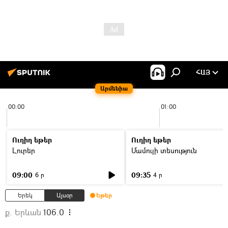
ՀԱՅ
Արմենիա
00:00
01:00
Ուղիղ եթեր
Ուղիղ եթեր
Լուրեր
Մամուլի տեսություն
09:00
09:35
6 ր
4 ր
Երեկ
Այսօր
Եթեր
ք. Երևան
106.0