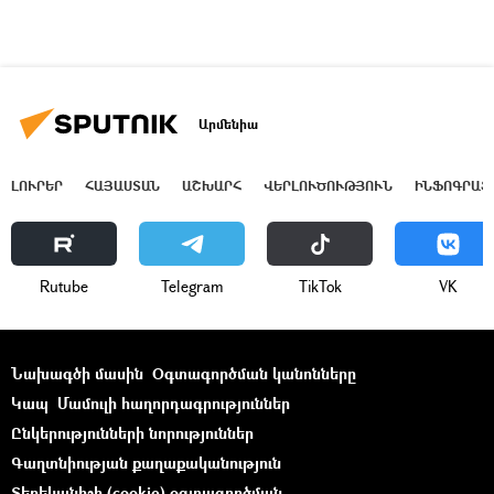
Արմենիա
ԼՈՒՐԵՐ
ՀԱՅԱՍՏԱՆ
ԱՇԽԱՐՀ
ՎԵՐԼՈՒԾՈՒԹՅՈՒՆ
ԻՆՖՈԳՐԱՖ
Rutube
Telegram
ТikТоk
VK
Նախագծի մասին
Օգտագործման կանոնները
Կապ
Մամուլի հաղորդագրություններ
Ընկերությունների նորություններ
Գաղտնիության քաղաքականություն
Տեղեկանիշի (cookie) օգտագործման