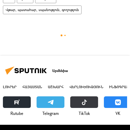
Վթար, պատահար, սպանություն, գողություն
Արմենիա
ԼՈՒՐԵՐ
ՀԱՅԱՍՏԱՆ
ԱՇԽԱՐՀ
ՎԵՐԼՈՒԾՈՒԹՅՈՒՆ
ԻՆՖՈԳՐԱՖ
Rutube
Telegram
ТikТоk
VK