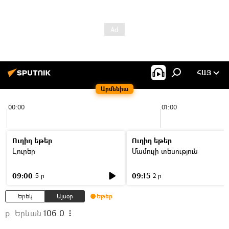
ՀԱՅ
Արմենիա
00:00
01:00
Ուղիղ եթեր
Ուղիղ եթեր
Լուրեր
Մամուլի տեսություն
09:00
09:15
5 ր
2 ր
Երեկ
Այսօր
Եթեր
ք. Երևան
106.0