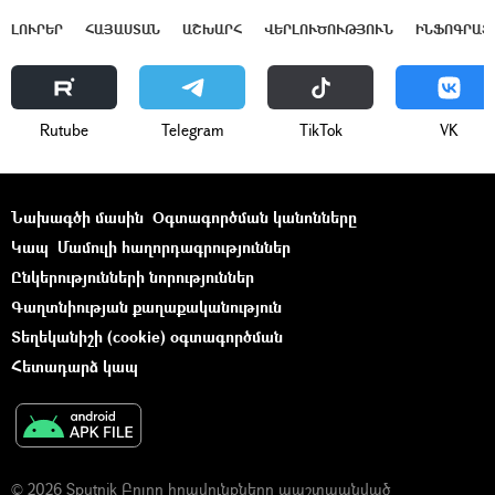
ԼՈՒՐԵՐ
ՀԱՅԱՍՏԱՆ
ԱՇԽԱՐՀ
ՎԵՐԼՈՒԾՈՒԹՅՈՒՆ
ԻՆՖՈԳՐԱՖ
Rutube
Telegram
ТikТоk
VK
Նախագծի մասին
Օգտագործման կանոնները
Կապ
Մամուլի հաղորդագրություններ
Ընկերությունների նորություններ
Գաղտնիության քաղաքականություն
Տեղեկանիշի (cookie) օգտագործման
Հետադարձ կապ
© 2026 Sputnik Բոլոր իրավունքները պաշտպանված