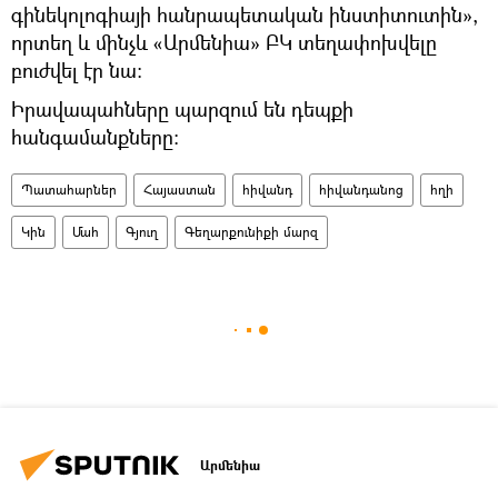
գինեկոլոգիայի հանրապետական ինստիտուտին»,
որտեղ և մինչև «Արմենիա» ԲԿ տեղափոխվելը
բուժվել էր նա։
Իրավապահները պարզում են դեպքի
հանգամանքները։
Պատահարներ
Հայաստան
հիվանդ
հիվանդանոց
հղի
Կին
Մահ
Գյուղ
Գեղարքունիքի մարզ
Արմենիա