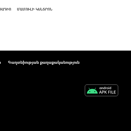
ՌԱԴԻՈ
ՄԱՄՈՒԼԻ ԿԵՆՏՐՈՆ
ր
Գաղտնիության քաղաքականություն