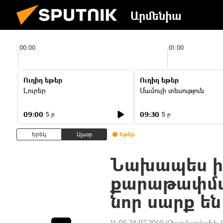
Արմենիա
00:00
01:00
Ուղիղ եթեր
Ուղիղ եթեր
Լուրեր
Մամուլի տեսություն
09:00
09:30
5 ր
5 ր
Երեկ
Այսօր
Եթեր
Նախապես ի
քարաթափման
նոր սարք են
11:05 24.07.2019
(Թարմացված է: