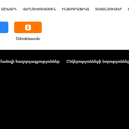
ԱՇԽԱՐՀ
ՎԵՐԼՈՒԾՈՒԹՅՈՒՆ
ԻՆՖՈԳՐԱՖԻԿԱ
ՏԵՍԱՆՅՈՒԹԵՐ
Odnoklassniki
Մամուլի հաղորդագրություններ
Ընկերությունների նորություննե