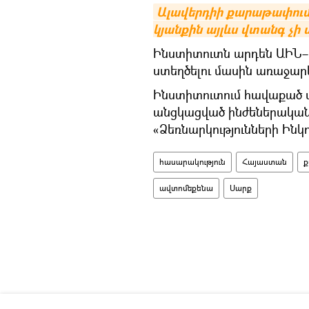
Ալավերդիի քարաթափումի
կյանքին այլևս վտանգ չի 
Ինստիտուտն արդեն ԱԻՆ–ի
ստեղծելու մասին առաջար
Ինստիտուտում հավաքած ս
անցկացված ինժեներական 
«Ձեռնարկությունների Ինկ
հասարակություն
Հայաստան
ք
ավտոմեքենա
Սարք