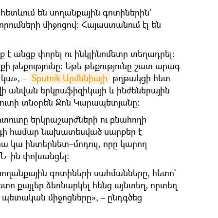
հետևում են սողանքային գոտիներին`
ումների միջոցով։ Հայաստանում էլ են
 է անցք փորել ու ինկլինոմետր տեղադրել։
քի թեքությունը։ Եթե թեքությունը շատ արագ
 կա», –
Sputnik Արմենիայի
թղթակցի հետ
ովի անվան երկրաֆիզիկայի և ինժեներային
ուտի տնօրեն Ջոն Կարապետյանը։
իտուտը երկրաշարժների ու բնահողի
գի համար նախատեսված սարքեր է
րա կա ինտերնետ–մոդուլ, որը կարող
Ն–ին փոխանցել։
ողանքային գոտիների սահմանները, հետո`
Հետո քայլեր ձեռնարկել հենց այնտեղ, որտեղ
 պետական միջոցները», – ընդգծեց