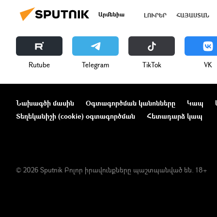
Արմենիա
ԼՈՒՐԵՐ
ՀԱՅԱՍՏԱՆ
Rutube
Telegram
ТikТоk
VK
Նախագծի մասին
Օգտագործման կանոնները
Կապ
Տեղեկանիշի (cookie) օգտագործման
Հետադարձ կապ
© 2026 Sputnik Բոլոր իրավունքները պաշտպանված են. 18+