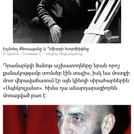
Էդմոնդ Քեոսայանը և Դմիտրի Խորժիխինը
© Sputnik / Соловьев С.
/
Անցնել մեդիապահոց
Դրամարկղի ծանոթ աշխատողները նրան որոշ
քանակությամբ տոմսեր էին տալիս, իսկ նա մուտքի
մոտ վերավաճառում էր այն կինոյի սիրահարներին։
«Սպեկուլյանտ». հիմա դա անարդարացիորեն
մոռացված բառ է։