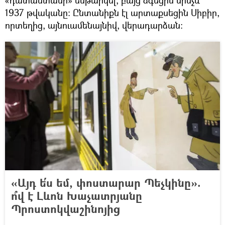
1937 թվականը։ Ընտանիքն էլ արտաքսեցին Սիբիր,
որտեղից, այնուամենայնիվ, վերադարձան։
«Այդ ե՛ս եմ, փոստարար Պեչկինը».
ո՞վ է Լևոն Խաչատրյանը
Պրոստոկվաշինոյից