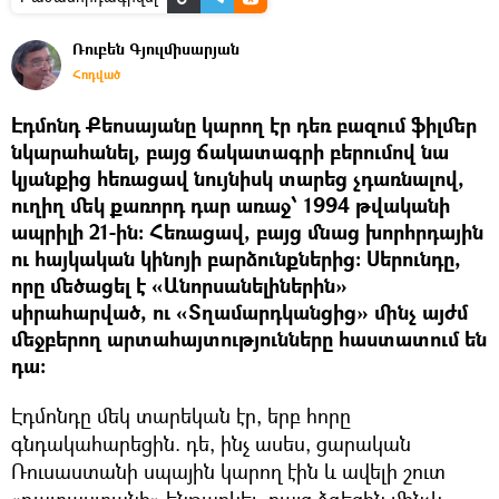
Ռուբեն Գյուլմիսարյան
Հոդված
Էդմոնդ Քեոսայանը կարող էր դեռ բազում ֆիլմեր
նկարահանել, բայց ճակատագրի բերումով նա
կյանքից հեռացավ նույնիսկ տարեց չդառնալով,
ուղիղ մեկ քառորդ դար առաջ՝ 1994 թվականի
ապրիլի 21-ին։ Հեռացավ, բայց մնաց խորհրդային
ու հայկական կինոյի բարձունքներից։ Սերունդը,
որը մեծացել է «Անորսանելիներին»
սիրահարված, ու «Տղամարդկանցից» մինչ այժմ
մեջբերող արտահայտությունները հաստատում են
դա։
Էդմոնդը մեկ տարեկան էր, երբ հորը
գնդակահարեցին. դե, ինչ ասես, ցարական
Ռուսաստանի սպային կարող էին և ավելի շուտ
«դատաստանի» ենթարկել, բայց ձգեցին մինչև