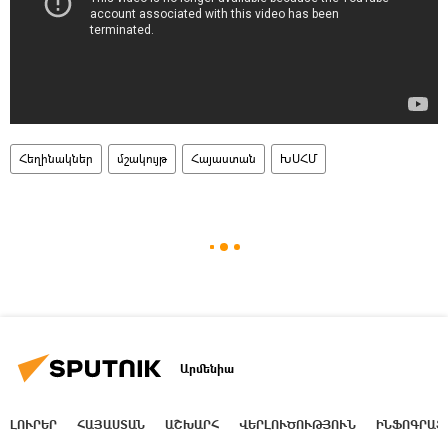
Հեղինակներ
մշակույթ
Հայաստան
ԽՍՀՄ
Արմենիա
ԼՈՒՐԵՐ
ՀԱՅԱՍՏԱՆ
ԱՇԽԱՐՀ
ՎԵՐԼՈՒԾՈՒԹՅՈՒՆ
ԻՆՖՈԳՐԱՖ