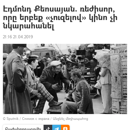
Էդմոնդ Քեոսայան. ռեժիսոր,
որը երբեք «չուզելով» կինո չի
նկարահանել
21:16 21.04.2019
© Sputnik / Снимок с экрана
/
Անցնել մեդիապահոց
Բաժանորդագրվել