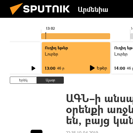
Արմենիա
13:02
1
Ուղիղ եթեր
Ուղիղ եթ
Լուրեր
Լուրեր
Եթեր
13:00
14:00
46 ր
46 
Երեկ
Այսօր
ԱԳՆ–ի անսպա
օրենքի առջ
են, բայց կա
22:35 10.04.2019