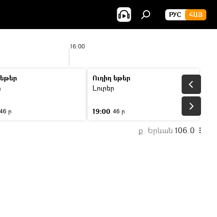
РУС
ՀԱՅ
16:00
 եթեր
Ուղիղ եթեր
ր
Լուրեր
19:00
46 ր
46 ր
ք. Երևան
106.0