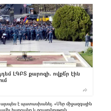
դեմ ԼԳԲՏ քարոզի. ովքե՞ր էին
ում
այսպես է պատասխանել. «Մեր միջազգային
ավել հարգանք և զգայունություն