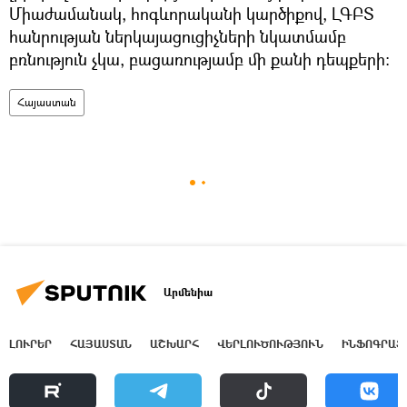
Միաժամանակ, հոգևորականի կարծիքով, ԼԳԲՏ
հանրության ներկայացուցիչների նկատմամբ
բռնություն չկա, բացառությամբ մի քանի դեպքերի։
Հայաստան
Արմենիա
ԼՈՒՐԵՐ
ՀԱՅԱՍՏԱՆ
ԱՇԽԱՐՀ
ՎԵՐԼՈՒԾՈՒԹՅՈՒՆ
ԻՆՖՈԳՐԱՖ