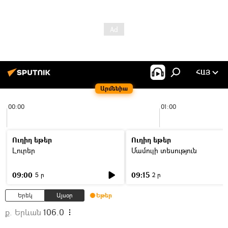
ՀԱՅ
Արմենիա
00:00
01:00
Ուղիղ եթեր
Ուղիղ եթեր
Լուրեր
Մամուլի տեսություն
09:00
09:15
5 ր
2 ր
Երեկ
Այսօր
Եթեր
ք. Երևան
106.0