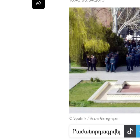
© Sputnik / Aram Gareginyan
Բաժանորդագրվել