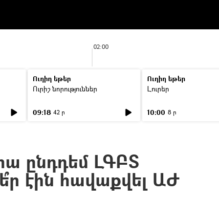
02:00
Ուղիղ եթեր
Ուղիղ եթեր
Ուրիշ նորություններ
Լուրեր
09:18
10:00
42 ր
8 ր
իա ընդդեմ ԼԳԲՏ
ե՞ր էին հավաքվել ԱԺ