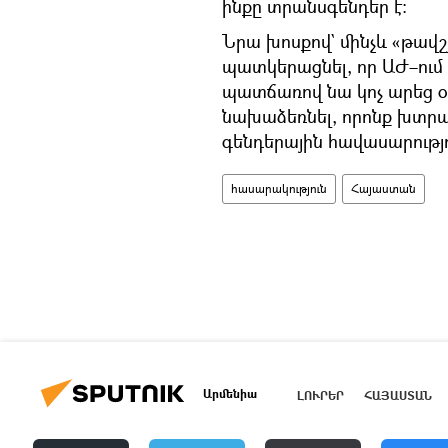
ինքը տրանսգենդեր է։
Նրա խոսքով` մինչև «թավշ
պատկերացնել, որ ԱԺ–ում 
պատճառով նա կոչ արեց օ
նախաձեռնել, որոնք խտրա
գենդերային հավասարությ
հասարակություն
Հայաստան
Արմենիա
ԼՈՒՐԵՐ
ՀԱՅԱՍՏԱՆ