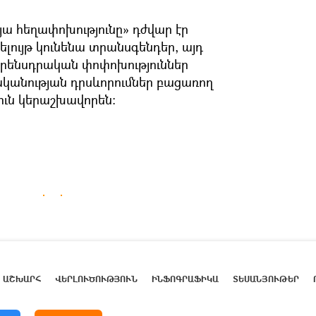
յա հեղափոխությունը» դժվար էր
ելույթ կունենա տրանսգենդեր, այդ
րենսդրական փոփոխություններ
կանության դրսևորումներ բացառող
ուն կերաշխավորեն։
ԱՇԽԱՐՀ
ՎԵՐԼՈՒԾՈՒԹՅՈՒՆ
ԻՆՖՈԳՐԱՖԻԿԱ
ՏԵՍԱՆՅՈՒԹԵՐ