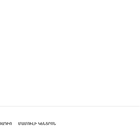
ՌԱԴԻՈ
ՄԱՄՈՒԼԻ ԿԵՆՏՐՈՆ