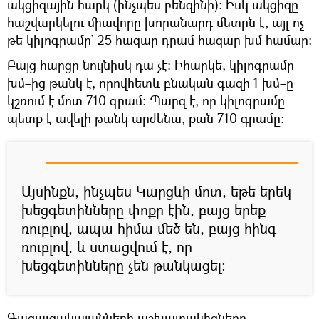
ակցիզային հարկ (ինչպես բենզինի)։ Իսկ ակցիզը
հաշվարկելու միավորը խորանարդ մետրն է, այլ ոչ
թե կիլոգրամը` 25 հազար դրամ հազար խմ համար։
Բայց հարցը նույնիսկ դա չէ։ Իհարկե, կիլոգրամը
խմ–ից թանկ է, որովհետև բնական գազի 1 խմ–ը
կշռում է մոտ 710 գրամ։ Պարզ է, որ կիլոգրամը
պետք է ավելի թանկ արժենա, քան 710 գրամը։
Այսինքն, ինչպես Կարցևի մոտ, եթե երեկ
խեցգետինները փոքր էին, բայց երեք
ռուբլով, ապա հիմա մեծ են, բայց հինգ
ռուբլով, և ստացվում է, որ
խեցգետինները չեն թանկացել։
Գազալցակայանների աշխատակիցները