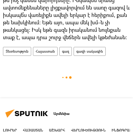
թե ինչ կասեն վարորդները։ Իսկապե՞ս նրանց
ավտոմեքենաները լիցքավորվում են սառը գազով և
իսկապե՞ս վառելիքն ավելի երկար է հերիքում, քան
թե նախկինում։ Եթե այո, ապա մեկ խմ–ն չի
թանկացել։ Իսկ եթե գազն իրականում նույնքան
տաք է, ապա դրա շուրջ վեճերն ավելի կթեժանան։
Տնտեսություն
Հայաստան
գազ
գազի սակագին
Արմենիա
ԼՈՒՐԵՐ
ՀԱՅԱՍՏԱՆ
ԱՇԽԱՐՀ
ՎԵՐԼՈՒԾՈՒԹՅՈՒՆ
ԻՆՖՈԳՐԱՖ