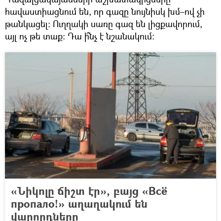
հավաստիացնում են, որ գազը նույնիսկ խմ–ով չի
թանկացել։ Ուղղակի սառը գազ են լիցքավորում,
այլ ոչ թե տաք։ Դա ի՞նչ է նշանակում։
«Նիկոլը ճիշտ էր», բայց «Всё
пропало!» աղաղակում են
վարորդները