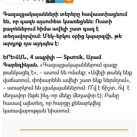
Գազալցակայանների տերերը հավաստիացնում
են, որ գազն այսուհետ կսառեցնեն։ Ուստի
բալոններում հիմա ավելի շատ գազ է
տեղավորվում։ Մեկ–երկու օրից կպարզվի, թե
արդյոք դա այդպես է։
ԵՐԵՎԱՆ, 4 ապրիլի — Sputnik, Արամ
Գարեգինյան.
«Գազալցակայաններում գազը
թանկացել է», – ասում են ոմանք։ «Ավելի թանկ ենք
վաճառում, փոխարենն ավելի շատ ենք ներմղում»,
– առարկում են լցակայաններում։ Ո՞վ է ճիշտ, ո՞վ է
մեղավոր (եթե ինչ–որ մեկը մեղավոր է)։ Բանը
հասավ այնտեղ, որ հարցը քննարկվեց
կառավարության նիստում։