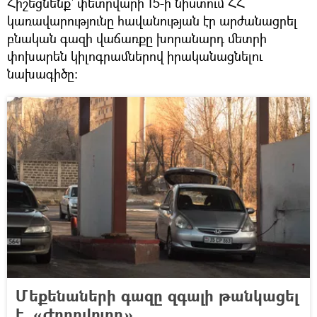
Հիշեցնենք` փետրվարի 15-ի նիստում ՀՀ
կառավարությունը հավանության էր արժանացրել
բնական գազի վաճառքը խորանարդ մետրի
փոխարեն կիլոգրամներով իրականացնելու
նախագիծը։
Մեքենաների գազը զգալի թանկացել
է. «Ժողովուրդ»