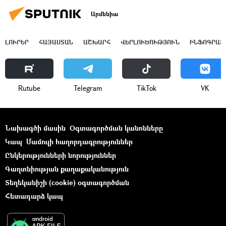
Արմենիա
ԼՈՒՐԵՐ
ՀԱՅԱՍՏԱՆ
ԱՇԽԱՐՀ
ՎԵՐԼՈՒԾՈՒԹՅՈՒՆ
ԻՆՖՈԳՐԱՖ
Rutube
Telegram
ТikТоk
VK
Նախագծի մասին
Օգտագործման կանոնները
Կապ
Մամուլի հաղորդագրություններ
Ընկերությունների նորություններ
Գաղտնիության քաղաքականություն
Տեղեկանիշի (cookie) օգտագործման
Հետադարձ կապ