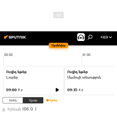
ՀԱՅ
Արմենիա
00:00
01:00
Ուղիղ եթեր
Ուղիղ եթեր
Լուրեր
Մամուլի տեսություն
09:00
09:35
6 ր
4 ր
Երեկ
Այսօր
Եթեր
ք. Երևան
106.0