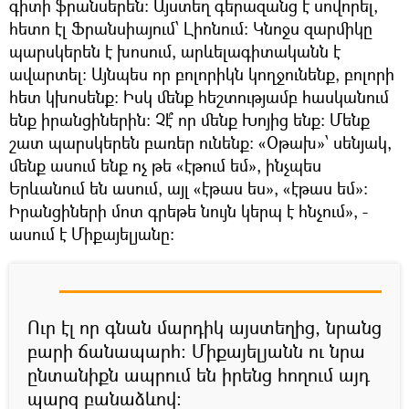
գիտի ֆրանսերեն։ Այստեղ գերազանց է սովորել,
հետո էլ Ֆրանսիայում՝ Լիոնում։ Կնոջս զարմիկը
պարսկերեն է խոսում, արևելագիտականն է
ավարտել։ Այնպես որ բոլորիկն կողջունենք, բոլորի
հետ կխոսենք։ Իսկ մենք հեշտությամբ հասկանում
ենք իրանցիներին։ Չէ՞ որ մենք Խոյից ենք։ Մենք
շատ պարսկերեն բառեր ունենք։ «Օթախ»՝ սենյակ,
մենք ասում ենք ոչ թե «էթում եմ», ինչպես
Երևանում են ասում, այլ «էթաս ես», «էթաս եմ»։
Իրանցիների մոտ գրեթե նույն կերպ է հնչում», -
ասում է Միքայելյանը։
Ուր էլ որ գնան մարդիկ այստեղից, նրանց
բարի ճանապարհ։ Միքայելյանն ու նրա
ընտանիքն ապրում են իրենց հողում այդ
պարզ բանաձևով։