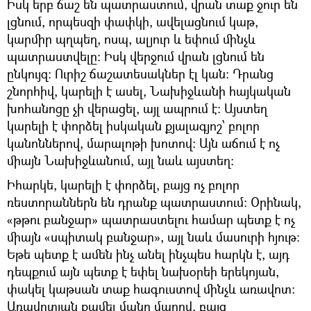
Իսկ երբ ճաշ են պատրաստում, վրան տաք ջուր են
լցնում, որպեսզի փափկի, ավելացնում կաթ,
կարմիր պղպեղ, ոսպ, ալյուր և եփում մինչև
պատրաստվելը։ Իսկ վերջում վրան լցնում են
ընկույզ։ Ուրիշ ճաշատեսակներ էլ կան։ Դրանց
շնորհիվ, կարելի է ասել, Նախիջևանի հայկական
խոհանոցը չի վերացել, այլ ապրում է։ Այստեղ
կարելի է փորձել իսկական քյալագյոշ՝ բոլոր
կանոններով, մարալոթի խոտով։ Այն աճում է ոչ
միայն Նախիջևանում, այլ նաև այստեղ։
Իհարկե, կարելի է փորձել, բայց ոչ բոլոր
ռեստորաններն են դրանք պատրաստում։ Օրինակ,
«թթու բանջար» պատրաստելու համար պետք է ոչ
միայն «սպիտակ բանջար», այլ նաև մասուրի հյութ։
Եթե պետք է ամեն ինչ անել ինչպես հարկն է, այդ
դեպքում այն պետք է եփել նախօրեի երեկոյան,
փակել կաթսան տաք հագուստով մինչև առավոտ։
Առավոտյան քամել մանր մաղով, բայց