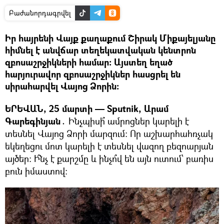
Բաժանորդագրվել
Իր հայրենի Վայք քաղաքում Շիրակ Միքայելյանը
հիմնել է անվճար տեղեկատվական կենտրոն
զբոսաշրջիկների համար։ Այստեղ եղած
հարյուրավոր զբոսաշրջիկներ հասցրել են
սիրահարվել Վայոց Ձորին:
ԵՐԵՎԱՆ, 25 մարտի — Sputnik, Արամ
Գարեգինյան․
Ինչպիսի՞ ամրոցներ կարելի է
տեսնել Վայոց Ձորի մարզում։ Որ աշխարհահռչակ
եկեղեցու մոտ կարելի է տեսնել վազող բեզոարյան
այծեր։ Ի՞նչ է քարշմը և ինչո՞վ են այն ուտում՝ բառիս
բուն իմաստով։