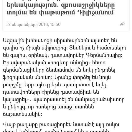
երևակայություն. զբոսաշրջիկները
տոլմա են փաթաթում Դիլիջանում
27 սեպտեմբերի 2018, 15:50
Ազգային խոհանոցի սիրահարներն այստեղ են
գալիս ոչ միայն սփյուռքից։ Տեսնելու և համտեսելու
են գալիս, օրինակ, դատավորներ Գերմանիայից։
Իրավաբանական «հոգևոր սննդից» հետո
գերմանացիները ձեռնամուխ են եղել ընդունել
ֆիզիկական սնունդ։ Նրանք փորձել են նույն
քարշմը։ Երբ այն գրեթե պատրաստ է եղել,
դատավորները «իրենց դատավճիռն են
կայացրել»․ պատրաստել են մանրացրած սխտոր
և ընկույզ, որ ուտելուց առաջ խառնեն
ճաշատեսակին։
Վայք քաղաքը բառացիորեն նստած է այդ ոսկու
վրա։ Լեռներում, որոնք նայում են քաղաքին,