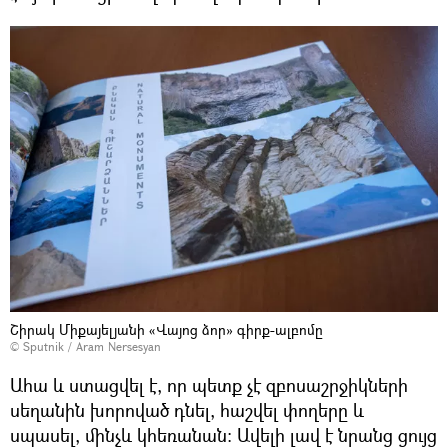
Շիրակ Միքայելյանի «Վայոց ձոր» գիրք-ալբոմը
© Sputnik / Aram Nersesyan
Ահա և ստացվել է, որ պետք չէ զբոսաշրջիկների
սեղանին խորոված դնել, հաշվել փողերը և
սպասել, մինչև կհեռանան։ Ավելի լավ է նրանց ցույց