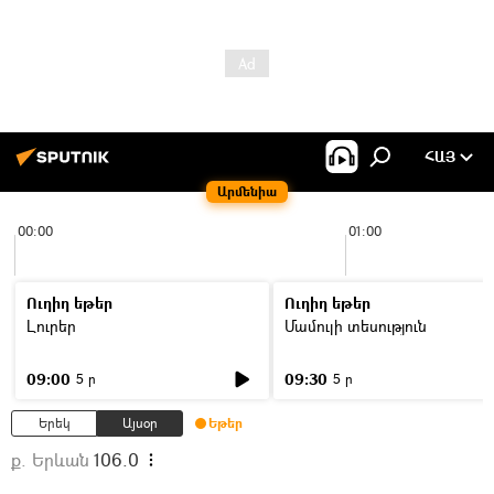
ՀԱՅ
Արմենիա
00:00
01:00
Ուղիղ եթեր
Ուղիղ եթեր
Լուրեր
Մամուլի տեսություն
09:00
09:30
5 ր
5 ր
Երեկ
Այսօր
Եթեր
ք. Երևան
106.0