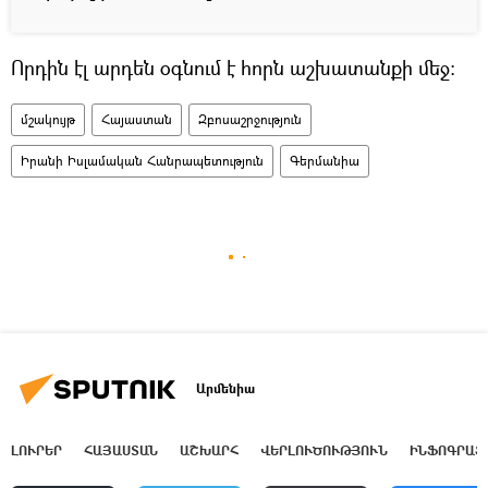
Որդին էլ արդեն օգնում է հորն աշխատանքի մեջ:
մշակույթ
Հայաստան
Զբոսաշրջություն
Իրանի Իսլամական Հանրապետություն
Գերմանիա
Արմենիա
ԼՈՒՐԵՐ
ՀԱՅԱՍՏԱՆ
ԱՇԽԱՐՀ
ՎԵՐԼՈՒԾՈՒԹՅՈՒՆ
ԻՆՖՈԳՐԱՖ