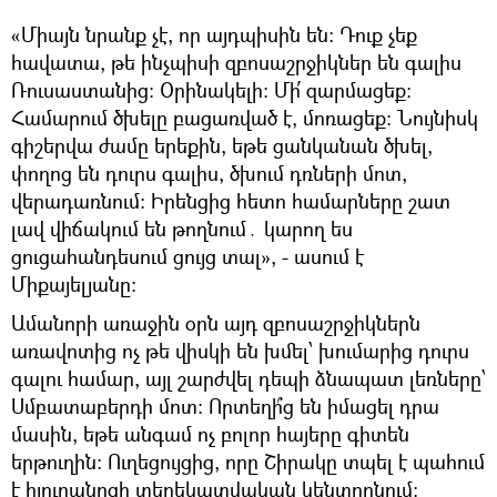
«Միայն նրանք չէ, որ այդպիսին են։ Դուք չեք
հավատա, թե ինչպիսի զբոսաշրջիկներ են գալիս
Ռուսաստանից։ Օրինակելի։ Մի՛ զարմացեք։
Համարում ծխելը բացառված է, մոռացեք։ Նույնիսկ
գիշերվա ժամը երեքին, եթե ցանկանան ծխել,
փողոց են դուրս գալիս, ծխում դռների մոտ,
վերադառնում։ Իրենցից հետո համարները շատ
լավ վիճակում են թողնում․ կարող ես
ցուցահանդեսում ցույց տալ», - ասում է
Միքայելյանը։
Ամանորի առաջին օրն այդ զբոսաշրջիկներն
առավոտից ոչ թե վիսկի են խմել՝ խումարից դուրս
գալու համար, այլ շարժվել դեպի ձնապատ լեռները՝
Սմբատաբերդի մոտ։ Որտեղի՞ց են իմացել դրա
մասին, եթե անգամ ոչ բոլոր հայերը գիտեն
երթուղին։ Ուղեցույցից, որը Շիրակը տպել է պահում
է հյուրանոցի տեղեկատվական կենտրոնում։