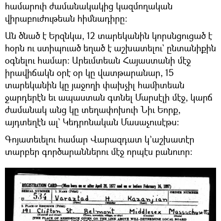
համարուի ժամանակակից կազմողական
վիրաբուժութեան հիմնադիրը:
Ան ծնած է Երզնկա, 12 տարեկանին կորսնցուցած է
հօրն ու ստիպուած եղած է աշխատելու` ընտանիքին
օգնելու համար: Արեւմտեան Հայաստանի մէջ
իրավիճակն օրէ օր կը վատթարանար, 15
տարեկանին կը յաջողի փախչիլ համիտեան
ջարդերէն եւ ապաստան գտնել Մարսէլի մէջ, կարճ
ժամանակ անց կը տեղափոխուի Նիւ Եորք,
այդտեղէն ալ` Կեդրոնական Մասաչուսէթս:
Գոյատեւելու համար Վարազդատ կ’աշխատէր
տարբեր գործարաններու մէջ որպէս բանուոր: