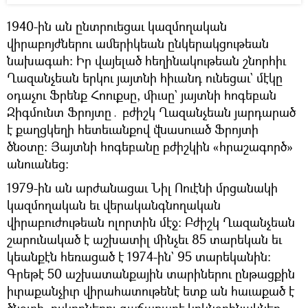
1940-ին ան ընտրուեցաւ կազմողական
վիրաբոյժներու ամերիկեան ընկերակցութեան
նախագահ: Իր վայելած հեղինակութեան շնորհիւ
Ղազանչեան երկու յայտնի հիւանդ ունեցաւ` մէկը
օդաչու Ֆրենք Հոուքսը, միւսը` յայտնի հոգեբան
Զիգմունտ Ֆրոյտը․ բժիշկ Ղազանչեան յարդարած
է քաղցկեղի հետեւանքով վնասուած Ֆրոյտի
ծնօտը: Յայտնի հոգեբանը բժիշկին «հրաշագործ»
անուանեց:
1979-ին ան արժանացաւ Նիլ Ոուէնի մրցանակի
կազմողական եւ վերականգնողական
վիրաբուժութեան ոլորտին մէջ: Բժիշկ Ղազանչեան
շարունակած է աշխատիլ մինչեւ 85 տարեկան եւ
կեանքէն հեռացած է 1974-ին` 95 տարեկանին:
Գրեթէ 50 աշխատանքային տարիներու ընթացքին
իւրաքանչիւր վիրահատութենէ ետք ան հաւաքած է