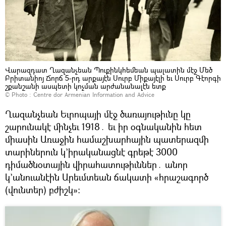
Վարազդատ Ղազանչեան Պուքինկհեմեան պալատին մէջ Մեծ
Բրիտանիոյ Ճորճ 5-րդ արքայէն Սուրբ Միքայէլի եւ Սուրբ Գէորգի
շքանշանի ասպետի կոչման արժանանալէն ետք
© Photo :
Centre dor Armenian Information and Advice
Ղազանչեան Եւրոպայի մէջ ծառայութիւնը կը
շարունակէ մինչեւ 1918․ եւ իր օգնականին հետ
միասին Առաջին համաշխարհային պատերազմի
տարիներուն կ’իրականացնէ գրեթէ 3000
դիմածնօտային վիրահատութիւններ․ անոր
կ’անուանէին Արեւմտեան ճակատի «հրաշագործ
(վունտեր) բժիշկ»: