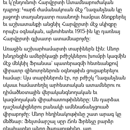
եւ կ’ընդունուի Հարվըրտի Ատամնաբուժական
դպրոց: Կարճ ժամանակուան մէջ Ղազանչեան կը
յաջողի տաղանդաւոր ուսանողի համբաւ ձեռքբերել
եւ աշխատանքի անցնիլ Հարվըրտի մէջ սկիզբը
որպէս օգնական, այնուհետեւ 1915-ին կը դառնայ
Հարվըրտի գլխաւոր ատամնաբոյժը:
Առաջին աշխարհամարտի տարիներն էին: Անոր
խնդրեցին ամերիկացի բժիշկներու խումբի կազմին
մէջ մեկնիլ Ֆրանսա` պատերազմի հետեւանքով
վիրաւոր զինուորներուն օգնութիւն ցուցաբերելու
համար: Այս տարիներուն էր, որ բժիշկ Ղազանչեան
սկսաւ համատեղել արհեստական ատամներու ու
դիմածնօտային վերականգնողական եւ
կազմողական վիրահատութիւնները: Ան դարձաւ
դաշնակիցներու բանակի ամենաճանչցուած
վիրաբոյժը: Անոր հեղինակութիւնը շատ արագ կը
մեծնար: Ֆելտմարշալ սըր Ճոն Ֆրենչը բարձր
գնահատեց անոր ծառայութիւնը, այդ