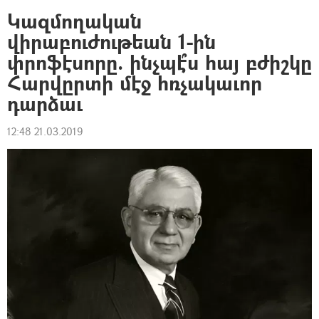
Կազմողական
վիրաբուժութեան 1-ին
փրոֆէսորը. ինչպէ՞ս հայ բժիշկը
Հարվըրտի մէջ հռչակաւոր
դարձաւ
12:48 21.03.2019