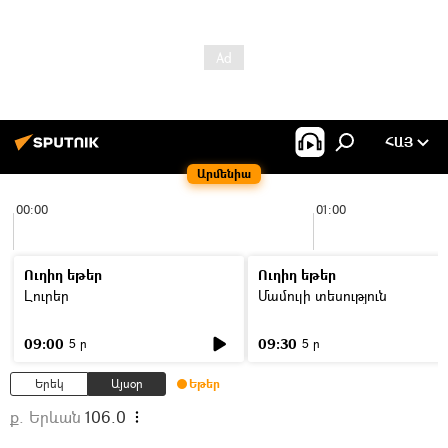
ՀԱՅ
Արմենիա
00:00
01:00
Ուղիղ եթեր
Ուղիղ եթեր
Լուրեր
Մամուլի տեսություն
09:00
09:30
5 ր
5 ր
Երեկ
Այսօր
Եթեր
ք. Երևան
106.0