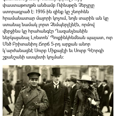
փաստաթուղթն անձամբ Ուինսթըն Չերչըլը
ստորագրած է: 1916-ին զինք կը շնորհեն
հրամանատար մայորի կոչում, նոյն տարին ան կը
ստանայ նամակ լորտ Չեմպերլէյնէն, որմով
վերջինս կը հրահանգէր Ղազանչեանին
ներկայանալ Լոնտոն` Պուքինկհեմեան պալատ, ուր
Մեծ Բրիտանիոյ Ճորճ 5-րդ արքան անոր
կ’արժանացնէ Սուրբ Միքայէլի եւ Սուրբ Գէորգի
շքանշանի ասպետի կոչման: