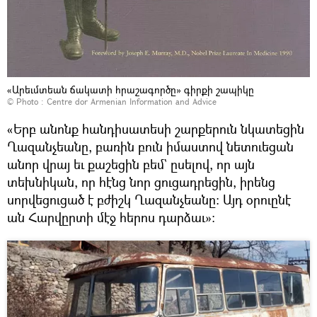
«Արեւմտեան ճակատի հրաշագործը» գիրքի շապիկը
© Photo :
Centre dor Armenian Information and Advice
«Երբ անոնք հանդիսատեսի շարքերուն նկատեցին
Ղազանչեանը, բառին բուն իմաստով նետուեցան
անոր վրայ եւ քաշեցին բեմ` ըսելով, որ այն
տեխնիկան, որ հէնց նոր ցուցադրեցին, իրենց
սորվեցուցած է բժիշկ Ղազանչեանը: Այդ օրուընէ
ան Հարվըրտի մէջ հերոս դարձաւ»: