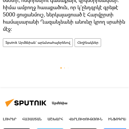
ծնօտի, ոսկորներու գաճաքարէ կրկնօրինակներ.
հիմա ամբողջ հաւաքածուն, որ կ’ընդգրկէ գրեթէ
5000 ցուցանմուշ, ներկայացուած է Հարվըրտի
համալսարանի Ղազանչեանի անունը կրող սրահին
մէջ:
Sputnik Արմենիան` արևմտահայերենով
Հեղինակներ
Արմենիա
ԼՈՒՐԵՐ
ՀԱՅԱՍՏԱՆ
ԱՇԽԱՐՀ
ՎԵՐԼՈՒԾՈՒԹՅՈՒՆ
ԻՆՖՈԳՐԱՖ