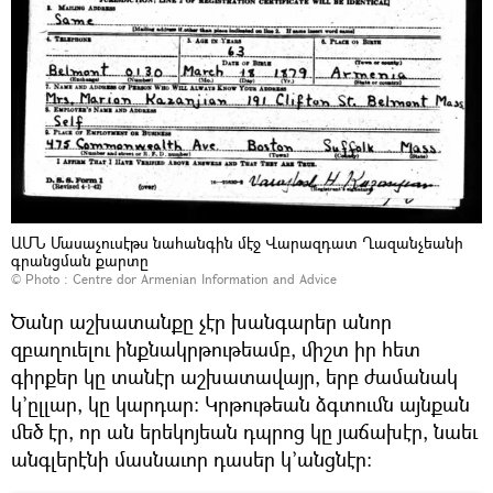
ԱՄՆ Մասաչուսէթս նահանգին մէջ Վարազդատ Ղազանչեանի
գրանցման քարտը
© Photo : Centre dor Armenian Information and Advice
Ծանր աշխատանքը չէր խանգարեր անոր
զբաղուելու ինքնակրթութեամբ, միշտ իր հետ
գիրքեր կը տանէր աշխատավայր, երբ ժամանակ
կ’ըլլար, կը կարդար: Կրթութեան ձգտումն այնքան
մեծ էր, որ ան երեկոյեան դպրոց կը յաճախէր, նաեւ
անգլերէնի մասնաւոր դասեր կ’անցնէր: