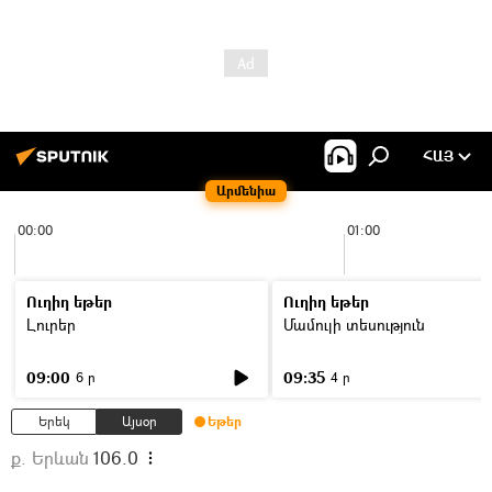
ՀԱՅ
Արմենիա
00:00
01:00
Ուղիղ եթեր
Ուղիղ եթեր
Լուրեր
Մամուլի տեսություն
09:00
09:35
6 ր
4 ր
Երեկ
Այսօր
Եթեր
ք. Երևան
106.0