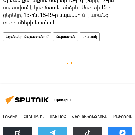
սպասվում է կարճատև անձրև: Մարտի 15-ի
ցերեկը, 16-ին, 18-19-ը սպասվում է առանց
տեղումների եղանակ:
Եղանակը Հայաստանում
Հայաստան
եղանակ
Արմենիա
ԼՈՒՐԵՐ
ՀԱՅԱՍՏԱՆ
ԱՇԽԱՐՀ
ՎԵՐԼՈՒԾՈՒԹՅՈՒՆ
ԻՆՖՈԳՐԱՖ