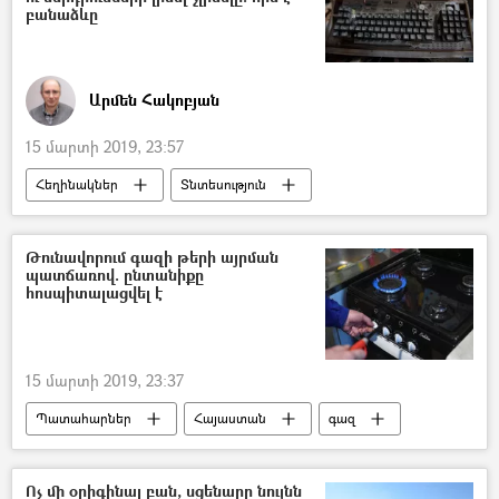
բանաձևը
Արմեն Հակոբյան
15 մարտի 2019, 23:57
Հեղինակներ
Տնտեսություն
Հայաստան
ՀՀ կառավարություն
«Թավշյա հեղափոխություն»
Թունավորում գազի թերի այրման
պատճառով. ընտանիքը
հոսպիտալացվել է
15 մարտի 2019, 23:37
Պատահարներ
Հայաստան
գազ
«Գազպրոմ Արմենիա» ընկերություն
Ոչ մի օրիգինալ բան, սցենարը նույնն