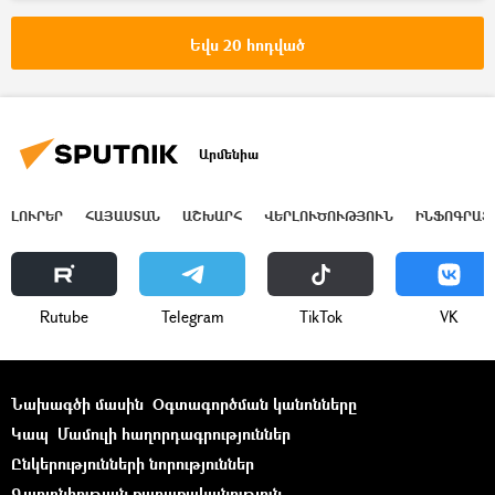
Եվս 20 հոդված
Արմենիա
ԼՈՒՐԵՐ
ՀԱՅԱՍՏԱՆ
ԱՇԽԱՐՀ
ՎԵՐԼՈՒԾՈՒԹՅՈՒՆ
ԻՆՖՈԳՐԱՖ
Rutube
Telegram
ТikТоk
VK
Նախագծի մասին
Օգտագործման կանոնները
Կապ
Մամուլի հաղորդագրություններ
Ընկերությունների նորություններ
Գաղտնիության քաղաքականություն