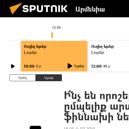
Արմենիա
10:00
Ուղիղ եթեր
Ուղիղ եթեր
Լուրեր
Լուրեր
Եթեր
10:00
12:00
0 ր
46 ր
Երեկ
Այսօր
Ի՞նչ են որո
ըմպելիք ար
ֆիննախի նե
18:05 11.03.2019