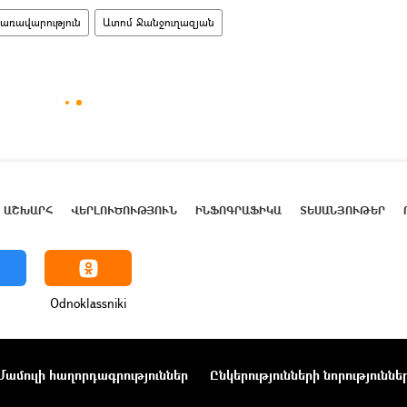
կառավարություն
Ատոմ Ջանջուղազյան
ԱՇԽԱՐՀ
ՎԵՐԼՈՒԾՈՒԹՅՈՒՆ
ԻՆՖՈԳՐԱՖԻԿԱ
ՏԵՍԱՆՅՈՒԹԵՐ
Odnoklassniki
Մամուլի հաղորդագրություններ
Ընկերությունների նորություննե