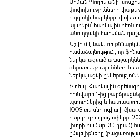
Արման Պողոսյանի խոսքով
փոփոխությունների փաթեթ
ուղղակի հարկերը՝ փոխար
այսինքն՝ հարկային բեռն 
անուղղակի հարկման դաշ
Նշվում է նաև, որ քննարկմա
համաձայնություն, որ ֆին
ներկայացված առաջարկներ
գերատեսչությունների հետ 
ներկայացնի ընկերությունն
Ի դեպ, Հարկային օրենսգ
հունվարի 1-ից բարձրացնել
պտուղներից և հատապտու
IQOS տեխնոլոգիայի ծխա
հարկի դրույքաչափերը, 202
լիտրի համար՝ 30 դրամ) հ
ըմպելիքները (բացառությա