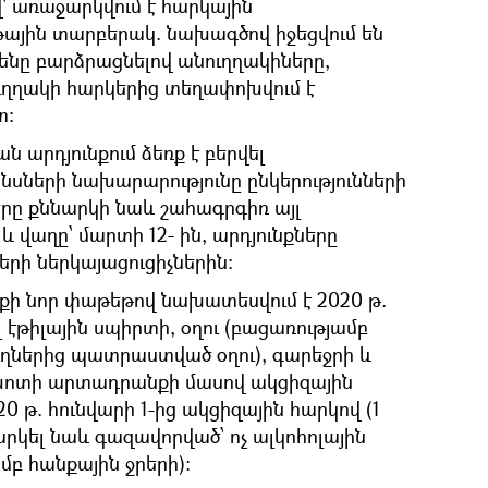
` առաջարկվում է հարկային
ային տարբերակ. նախագծով իջեցվում են
ենը բարձրացնելով անուղղակիները,
ուղղակի հարկերից տեղափոխվում է
տ:
ն արդյունքում ձեռք է բերվել
անսների նախարարությունը ընկերությունների
ը քննարկի նաև շահագրգիռ այլ
և վաղը՝ մարտի 12- ին, արդյունքները
երի ներկայացուցիչներին։
րքի նոր փաթեթով նախատեսվում է 2020 թ.
 էթիլային սպիրտի, օղու (բացառությամբ
ղներից պատրաստված օղու), գարեջրի և
խոտի արտադրանքի մասով ակցիզային
0 թ. հունվարի 1-ից ակցիզային հարկով (1
արկել նաև գազավորված՝ ոչ ալկոհոլային
մբ հանքային ջրերի):