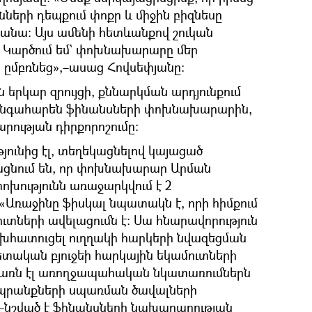
ների դեպքում փոքր և միջին բիզնեսը
րանա։ Այս ամենի հետևանքով շուկան
։ Կարծում եմ` փոխնախարարը մեր
ն ըմբռնեց»,–ասաց Հովսեփյանը։
 երկար զրույցի, քննարկման արդյունքում
կզանգահարեն ֆինանսների փոխնախարարին,
ության դիրքորոշումը։
ունից էլ, տեղեկացնելով կայացած
ացնում են, որ փոխնախարար Արման
փոխությունն առաջարկվում է 2
 «Առաջինը ֆիսկալ նպատակն է, որի հիմքում
ուտների ավելացումն է։ Սա հնարավորություն
խհատուցել ուղղակի հարկերի նվազեցման
ետական բյուջեի հարկային եկամուտների
ճառն էլ առողջապահական նկատառումներն
ապրանքների սպառման ծավալների
–նշված է ֆինանսների նախարարության