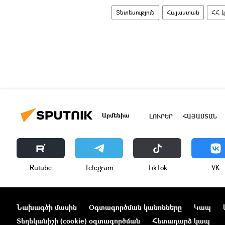
Տնտեսություն
Հայաստան
ՀՀ 
Արմենիա
ԼՈՒՐԵՐ
ՀԱՅԱՍՏԱՆ
Rutube
Telegram
ТikТоk
VK
Նախագծի մասին
Օգտագործման կանոնները
Կապ
Տեղեկանիշի (cookie) օգտագործման
Հետադարձ կապ