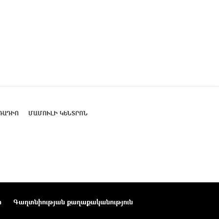
ՌԱԴԻՈ
ՄԱՄՈՒԼԻ ԿԵՆՏՐՈՆ
ր
Գաղտնիության քաղաքականություն