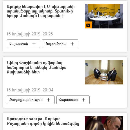
Արդյո՞ք հնարավոր է Մխիթարյանի
տրանսֆերը այլ ակումբ. Sputnik-ի
հյուրը Վահագն Լագեսյանն է
15 հունվարի 2019, 20:25
Հայաստան
Մուլտիմեդիա
Տեսադարան
ՌԱԴԻՈ
ֆուտբոլ
Նիկոլ Փաշինյանը ոչ ֆորմալ
հանդիպում է ունեցել Մամուկա
Բախտաձեի հետ
15 հունվարի 2019, 20:04
Քաղաքականություն
Հայաստան
Տարածաշրջան
Աշխարհ
Նիկոլ Փաշինյան
Приходите завтра. Ռոբերտ
Քոչարյանի գործը կրկին հետաձգվեց
Վրաստանի Հանրապետություն