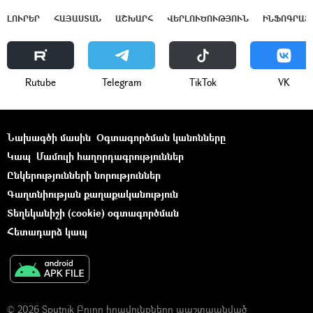
ԼՈՒՐԵՐ
ՀԱՅԱՍՏԱՆ
ԱՇԽԱՐՀ
ՎԵՐԼՈՒԾՈՒԹՅՈՒՆ
ԻՆՖՈԳՐԱՖ
Rutube
Telegram
ТikТоk
VK
Նախագծի մասին
Օգտագործման կանոնները
Կապ
Մամուլի հաղորդագրություններ
Ընկերությունների նորություններ
Գաղտնիության քաղաքականություն
Տեղեկանիշի (cookie) օգտագործման
Հետադարձ կապ
© 2026 Sputnik Բոլոր իրավունքները պաշտպանված