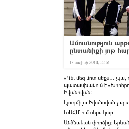
Ամուսնություն ա
ընտանիքի յոթ հար
17 մայիսի 2018, 22:51
«Դե, մեզ մոտ սեքս… չկա,
պատասխանում է «Խորհրդա
Իվանովան։
Լյուդմիլա Իվանովան չարա
ԽՍՀՄ-ում սեքս կար։
Անձնական փորձից։ Երևան