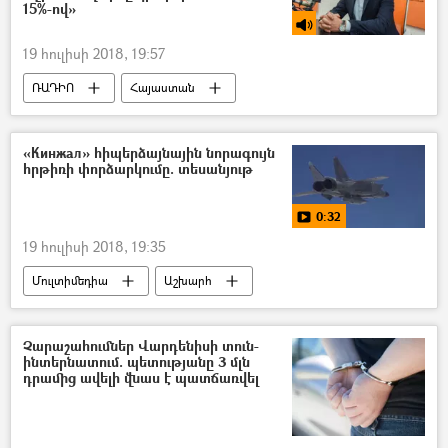
15%-ով»
19 հուլիսի 2018, 19:57
ՌԱԴԻՈ
Հայաստան
հասարակություն
Տնտեսություն
«Кинжал» հիպերձայնային նորագույն
հրթիռի փորձարկումը. տեսանյութ
0:32
19 հուլիսի 2018, 19:35
Մուլտիմեդիա
Աշխարհ
Տեսանյութեր
Ռուսաստան
Վլադիմիր Պուտին
Չարաշահումներ Վարդենիսի տուն-
ինտերնատում. պետությանը 3 մլն
դրամից ավելի վնաս է պատճառվել