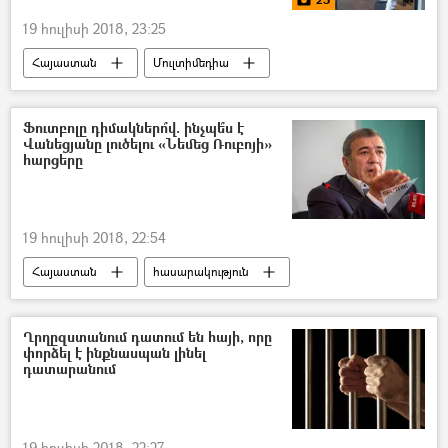
19 հուլիսի 2018, 23:25
Հայաստան
Մուլտիմեդիա
հասարակություն
Լուսանկարներ
մշակույթ
Տնտեսություն
Ֆուտբոլը դիմակներո՞վ. ինչպե՞ս է
Վանեցյանը լուծելու «Նեմեց Ռուբոյի»
Նիկոլ Փաշինյան
հարցերը
19 հուլիսի 2018, 22:54
Հայաստան
հասարակություն
Սպորտ
Քաղաքականություն
Վերլուծություն
Ռուբեն Հայրապետյան
Ղրղըզստանում դատում են հայի, որը
փորձել է ինքնասպան լինել
Արթուր Վանեցյան
դատարանում
Հայաստանի ֆուտբոլի ֆեդերացիա
19 հուլիսի 2018, 22:27