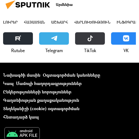
Արմենիա
ԼՈՒՐԵՐ
ՀԱՅԱՍՏԱՆ
ԱՇԽԱՐՀ
ՎԵՐԼՈՒԾՈՒԹՅՈՒՆ
ԻՆՖՈԳՐԱՖ
Rutube
Telegram
ТikТоk
VK
Նախագծի մասին
Օգտագործման կանոնները
Կապ
Մամուլի հաղորդագրություններ
Ընկերությունների նորություններ
Գաղտնիության քաղաքականություն
Տեղեկանիշի (cookie) օգտագործման
Հետադարձ կապ