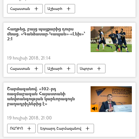
Հայաստան
Աշխարհ
Քաղաքականություն
Նիկոլ Փաշինյան
Եվրախորհուրդ
Հաղթեց, բայց պայքարից դուրս
մնաց. «Գանձասար-Կապան»-«Լեխ»՝
2:1
19 հուլիսի 2018, 21:14
Հայաստան
Աշխարհ
Սպորտ
Շարմազանով. «102–րդ
ռազմաբազան Հայաստանի
անվտանգության կարևորագույն
բաղադրիչներից է»
19 հուլիսի 2018, 21:00
ՌԱԴԻՈ
Էդուարդ Շարմազանով