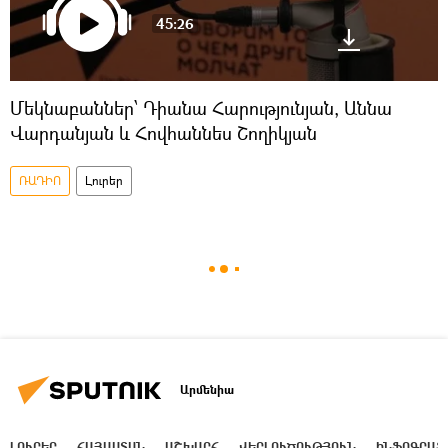
45:26
Մեկնաբաններ՝ Դիանա Հարությունյան, Աննա
Վարդանյան և Հովհաննես Շողիկյան
ՌԱԴԻՈ
Լուրեր
Արմենիա
ԼՈՒՐԵՐ
ՀԱՅԱՍՏԱՆ
ԱՇԽԱՐՀ
ՎԵՐԼՈՒԾՈՒԹՅՈՒՆ
ԻՆՖՈԳՐԱՖ