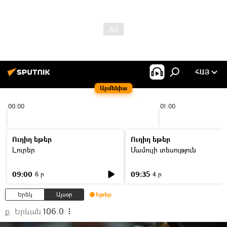
ՀԱՅ
Արմենիա
00:00
01:00
Ուղիղ եթեր
Ուղիղ եթեր
Լուրեր
Մամուլի տեսություն
09:00
09:35
6 ր
4 ր
Երեկ
Այսօր
Եթեր
ք. Երևան
106.0