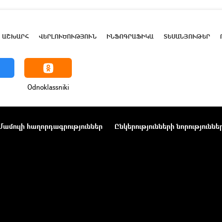
ԱՇԽԱՐՀ
ՎԵՐԼՈՒԾՈՒԹՅՈՒՆ
ԻՆՖՈԳՐԱՖԻԿԱ
ՏԵՍԱՆՅՈՒԹԵՐ
Odnoklassniki
Մամուլի հաղորդագրություններ
Ընկերությունների նորություննե