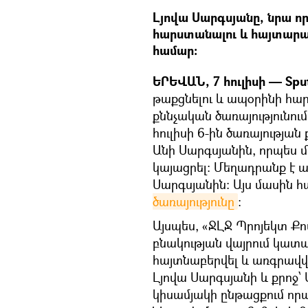
Լյովա Սարգսյանը, նրա ո
հարստանալու և հայտարա
համար։
ԵՐԵՎԱՆ, 7 հուլիսի — Sput
թաքցնելու և ապօրինի հա
քննչական ծառայությունու
հուլիսի 6-ին ծառայության
Անի Սարգսյանին, որպես մ
կայացրել: Մեղադրանք է 
Սարգսյանին: Այս մասին հ
ծառայությունը
։
Այսպես, «ՋԼՋ Պրոյեկտ 
բնակության վայրում կատ
հայտնաբերվել և առգրավվե
Լյովա Սարգսյանի և քրոջ՝
կիսամյակի ընթացքում որպ