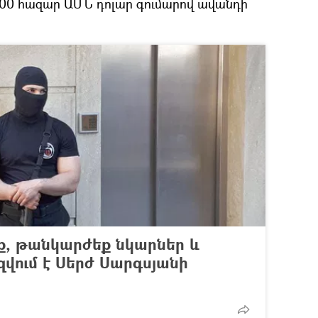
 800 հազար ԱՄՆ դոլար գումարով ավանդի
ք, թանկարժեք նկարներ և
վում է Սերժ Սարգսյանի