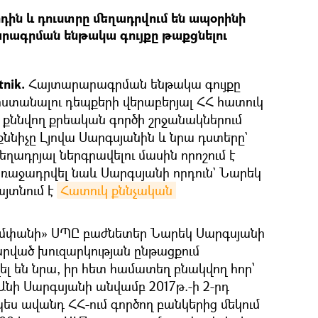
րդին և դուստրը մեղադրվում են ապօրինի
րագրման ենթակա գույքը թաքցնելու
nik.
Հայտարարագրման ենթակա գույքը
րստանալու դեպքերի վերաբերյալ ՀՀ հատուկ
մ քննվող քրեական գործի շրջանակներում
 քննիչը Լյովա Սարգսյանին և նրա դստերը`
եղադրյալ ներգրավելու մասին որոշում է
առաջադրվել նաև Սարգսյանի որդուն` Նարեկ
այտնում է
Հատուկ քննչական 
Քոմփանի» ՍՊԸ բաժնետեր Նարեկ Սարգսյանի
արված խուզարկության ընթացքում
լ են նրա, իր հետ համատեղ բնակվող հոր՝
 Անի Սարգսյանի անվամբ 2017թ.-ի 2-րդ
ես ավանդ ՀՀ-ում գործող բանկերից մեկում