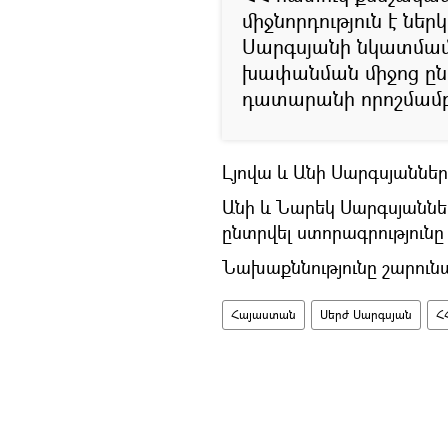
միջնորդություն է նե
Սարգսյանի նկատմամ
խափանման միջոց ընտր
դատարանի որոշմամբ
Լյովա և Անի Սարգսյաննե
Անի և Նարեկ Սարգսյանն
ընտրվել ստորագրությունը
Նախաքննությունը շարունա
Հայաստան
Սերժ Սարգսյան
Հ