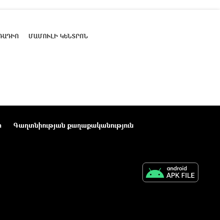
ՌԱԴԻՈ
ՄԱՄՈՒԼԻ ԿԵՆՏՐՈՆ
ր
Գաղտնիության քաղաքականություն