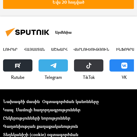
Եվս 20 հոդված
Արմենիա
ԼՈՒՐԵՐ
ՀԱՅԱՍՏԱՆ
ԱՇԽԱՐՀ
ՎԵՐԼՈՒԾՈՒԹՅՈՒՆ
ԻՆՖՈԳՐԱՖ
Rutube
Telegram
ТikТоk
VK
Նախագծի մասին
Օգտագործման կանոնները
Կապ
Մամուլի հաղորդագրություններ
Ընկերությունների նորություններ
Գաղտնիության քաղաքականություն
Տեղեկանիշի (cookie) օգտագործման