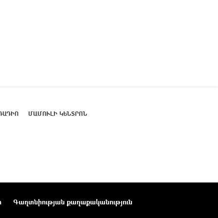
ՌԱԴԻՈ
ՄԱՄՈՒԼԻ ԿԵՆՏՐՈՆ
ր
Գաղտնիության քաղաքականություն