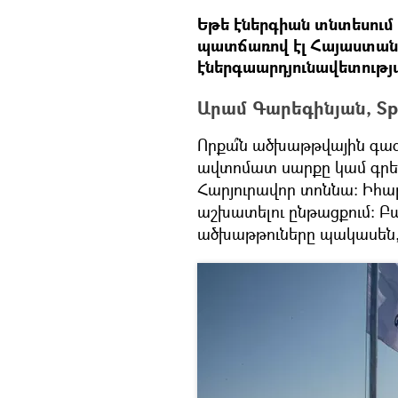
Եթե էներգիան տնտեսում ե
պատճառով էլ Հայաստանո
էներգաարդյունավետությ
Արամ Գարեգինյան, Sp
Որքա՞ն ածխաթթվային գազ 
ավտոմատ սարքը կամ գրե
Հարյուրավոր տոննա։ Իհար
աշխատելու ընթացքում։ Բայ
ածխաթթուները պակասեն, 