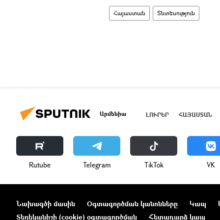
Հայաստան
Տնտեսություն
Արմենիա
ԼՈՒՐԵՐ
ՀԱՅԱՍՏԱՆ
Rutube
Telegram
ТikТоk
VK
Նախագծի մասին
Օգտագործման կանոնները
Կապ
Տեղեկանիշի (cookie) օգտագործման
Հետադարձ կապ