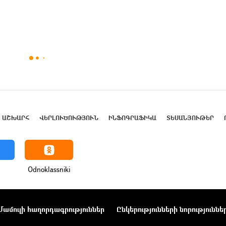
ԱՇԽԱՐՀ
ՎԵՐԼՈՒԾՈՒԹՅՈՒՆ
ԻՆՖՈԳՐԱՖԻԿԱ
ՏԵՍԱՆՅՈՒԹԵՐ
Odnoklassniki
Մամուլի հաղորդագրություններ
Ընկերությունների նորություննե