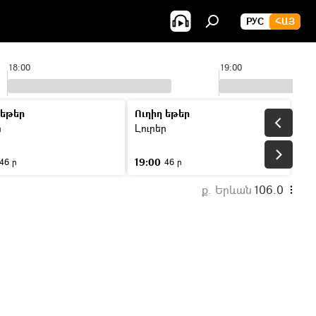
РУС
ՀԱՅ
18:00
19:00
 եթեր
Ուղիղ եթեր
ր
Լուրեր
19:00
46 ր
46 ր
ք. Երևան
106.0