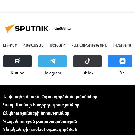
Արմենիա
ԼՈՒՐԵՐ
ՀԱՅԱՍՏԱՆ
ԱՇԽԱՐՀ
ՎԵՐԼՈՒԾՈՒԹՅՈՒՆ
ԻՆՖՈԳՐԱՖ
Rutube
Telegram
ТikТоk
VK
Նախագծի մասին
Օգտագործման կանոնները
Կապ
Մամուլի հաղորդագրություններ
Ընկերությունների նորություններ
Գաղտնիության քաղաքականություն
Տեղեկանիշի (cookie) օգտագործման