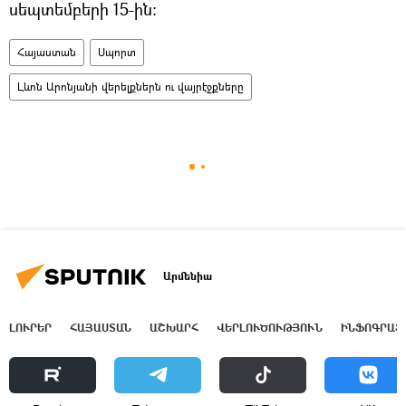
սեպտեմբերի 15-ին:
Հայաստան
Սպորտ
Լևոն Արոնյանի վերելքներն ու վայրէջքները
Արմենիա
ԼՈՒՐԵՐ
ՀԱՅԱՍՏԱՆ
ԱՇԽԱՐՀ
ՎԵՐԼՈՒԾՈՒԹՅՈՒՆ
ԻՆՖՈԳՐԱՖ