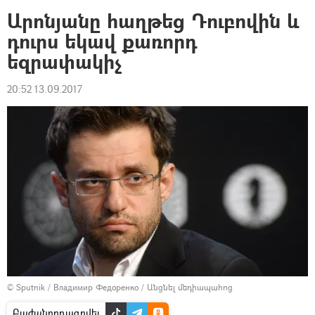
Արոնյանը հաղթեց Դուբովին և
դուրս եկավ քառորդ
եզրափակիչ
20:52 13.09.2017
© Sputnik / Владимир Федоренко
/
Անցնել մեդիապահոց
Բաժանորդագրվել