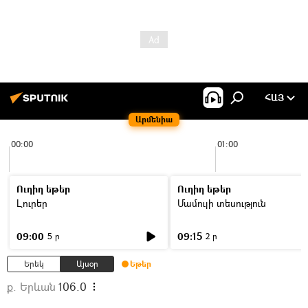
ՀԱՅ
Արմենիա
00:00
01:00
Ուղիղ եթեր
Ուղիղ եթեր
Լուրեր
Մամուլի տեսություն
09:00
09:15
5 ր
2 ր
Երեկ
Այսօր
Եթեր
ք. Երևան
106.0