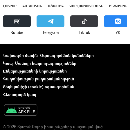
ԼՈՒՐԵՐ
ՀԱՅԱՍՏԱՆ
ԱՇԽԱՐՀ
ՎԵՐԼՈՒԾՈՒԹՅՈՒՆ
ԻՆՖՈԳՐԱՖ
Rutube
Telegram
ТikТоk
VK
Նախագծի մասին
Օգտագործման կանոնները
Կապ
Մամուլի հաղորդագրություններ
Ընկերությունների նորություններ
Գաղտնիության քաղաքականություն
Տեղեկանիշի (cookie) օգտագործման
Հետադարձ կապ
© 2026 Sputnik Բոլոր իրավունքները պաշտպանված