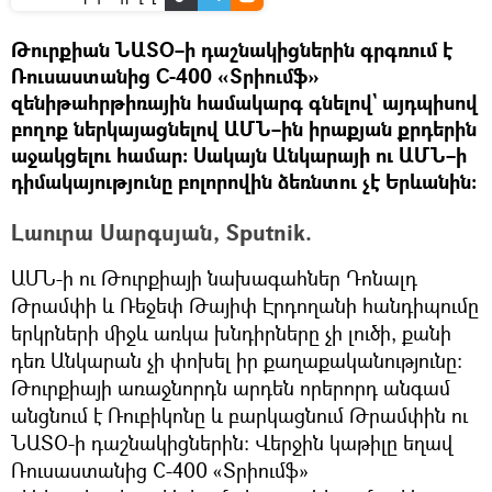
Թուրքիան ՆԱՏՕ–ի դաշնակիցներին գրգռում է
Ռուսաստանից С-400 «Տրիումֆ»
զենիթահրթիռային համակարգ գնելով` այդպիսով
բողոք ներկայացնելով ԱՄՆ–ին իրաքյան քրդերին
աջակցելու համար։ Սակայն Անկարայի ու ԱՄՆ–ի
դիմակայությունը բոլորովին ձեռնտու չէ Երևանին։
Լաուրա Սարգսյան, Sputnik.
ԱՄՆ-ի ու Թուրքիայի նախագահներ Դոնալդ
Թրամփի և Ռեջեփ Թայիփ Էրդողանի հանդիպումը
երկրների միջև առկա խնդիրները չի լուծի, քանի
դեռ Անկարան չի փոխել իր քաղաքականությունը։
Թուրքիայի առաջնորդն արդեն որերորդ անգամ
անցնում է Ռուբիկոնը և բարկացնում Թրամփին ու
ՆԱՏՕ-ի դաշնակիցներին։ Վերջին կաթիլը եղավ
Ռուսաստանից С-400 «Տրիումֆ»