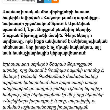
Մասնագիտական մեծ վերելքների հասած
հայերին նվիրված «Հաջողության գաղտնիքը»
նախագծի շրջանակում Sputnik Արմենիան
պատմում է Նյու Յորքում բնակվող նկարիչ
Տիգրան Ձիթողցյանի մասին։ Գեղանկարչի
արվեստը, որն ինքն անվանում է տեխնոլոգիական
ռենեսանս, նոր խոսք է ոչ միայն հայկական, այլ
նաև համաշխարհային կերպարվեստում։
Երիտասարդ սերնդին Տիգրան Ձիթողցյանի
անունը, որը ծագում է Գումրվա հայտնի տոհմից է,
ծանոթ է Երևանի Գաֆեսճեան ժամանակակից
արվեստի կենտրոնում մոտ երկու տարի առաջ
անցկացված ցուցադրությունից։ Այնտեղ նկարիչը
հանրությանը ներկայացնում էր մի շարք նկարներ
«Հայելիներ» խորագրով։ Խորը, տպավորիչ ու
աննման աշխատանքները իրականության