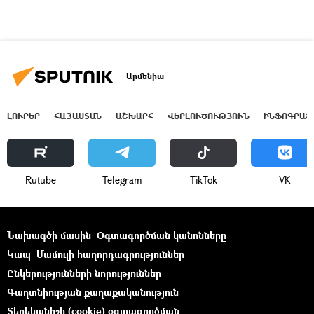
Արմենիա
ԼՈՒՐԵՐ
ՀԱՅԱՍՏԱՆ
ԱՇԽԱՐՀ
ՎԵՐԼՈՒԾՈՒԹՅՈՒՆ
ԻՆՖՈԳՐԱՖ
Rutube
Telegram
ТikТоk
VK
Նախագծի մասին
Օգտագործման կանոնները
Կապ
Մամուլի հաղորդագրություններ
Ընկերությունների նորություններ
Գաղտնիության քաղաքականություն
Տեղեկանիշի (cookie) օգտագործման