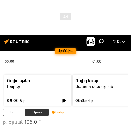
ՀԱՅ
Արմենիա
00:00
01:00
Ուղիղ եթեր
Ուղիղ եթեր
Լուրեր
Մամուլի տեսություն
09:00
09:35
6 ր
4 ր
Երեկ
Այսօր
Եթեր
ք. Երևան
106.0