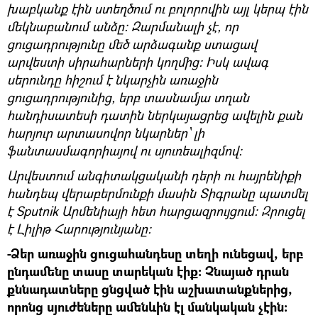
խաբկանք էին ստեղծում ու բոլորովին այլ կերպ էին
մեկնաբանում անձը։ Զարմանալի չէ, որ
ցուցադրությունը մեծ արձագանք ստացավ
արվեստի սիրահարների կողմից։ Իսկ ավագ
սերունդը հիշում է նկարչին առաջին
ցուցադրությունից, երբ տասնամյա տղան
հանդիսատեսի դատին ներկայացրեց ավելին քան
հարյուր արտասովոր նկարներ՝ լի
ֆանտասմագորիայով ու սյուռեալիզմով։
Արվեստում անգիտակցականի դերի ու հայրենիքի
հանդեպ վերաբերմունքի մասին Տիգրանը պատմել
է Sputnik Արմենիայի հետ հարցազրույցում։ Զրուցել
է Լիլիթ Հարությունյանը։
-Ձեր առաջին ցուցահանդեսը տեղի ունեցավ, երբ
ընդամենը տասը տարեկան էիք։ Չնայած դրան
քննադատները ցնցված էին աշխատանքներից,
որոնց սյուժեները ամենևին էլ մանկական չէին։