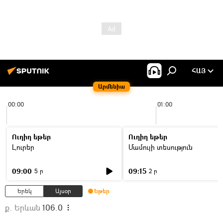
ՀԱՅ
Արմենիա
00:00
01:00
Ուղիղ եթեր
Ուղիղ եթեր
Լուրեր
Մամուլի տեսություն
09:00
09:15
5 ր
2 ր
Երեկ
Այսօր
Եթեր
ք. Երևան
106.0