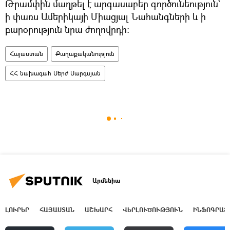
Թրամփին մաղթել է արգասաբեր գործունեություն`
ի փառս Ամերիկայի Միացյալ Նահանգների և ի
բարօրություն նրա ժողովրդի:
Հայաստան
Քաղաքականություն
ՀՀ նախագահ Սերժ Սարգսյան
Արմենիա
ԼՈՒՐԵՐ
ՀԱՅԱՍՏԱՆ
ԱՇԽԱՐՀ
ՎԵՐԼՈՒԾՈՒԹՅՈՒՆ
ԻՆՖՈԳՐԱՖ