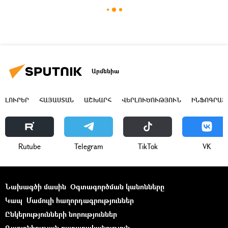
Արմենիա
ԼՈՒՐԵՐ
ՀԱՅԱՍՏԱՆ
ԱՇԽԱՐՀ
ՎԵՐԼՈՒԾՈՒԹՅՈՒՆ
ԻՆՖՈԳՐԱՖ
Rutube
Telegram
ТikТоk
VK
Նախագծի մասին
Օգտագործման կանոնները
Կապ
Մամուլի հաղորդագրություններ
Ընկերությունների նորություններ
Գաղտնիության քաղաքականություն