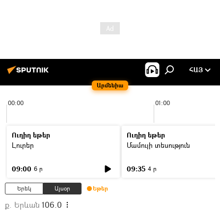
ՀԱՅ
Արմենիա
00:00
01:00
Ուղիղ եթեր
Ուղիղ եթեր
Լուրեր
Մամուլի տեսություն
09:00
09:35
6 ր
4 ր
Երեկ
Այսօր
Եթեր
ք. Երևան
106.0