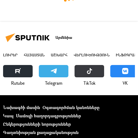
Արմենիա
ԼՈՒՐԵՐ
ՀԱՅԱՍՏԱՆ
ԱՇԽԱՐՀ
ՎԵՐԼՈՒԾՈՒԹՅՈՒՆ
ԻՆՖՈԳՐԱՖ
Rutube
Telegram
ТikТоk
VK
Նախագծի մասին
Օգտագործման կանոնները
Կապ
Մամուլի հաղորդագրություններ
Ընկերությունների նորություններ
Գաղտնիության քաղաքականություն