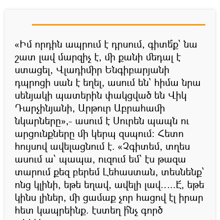
«Իմ որդին ապրում է դրսում, գիտե՞ք՝ նա
շատ լավ մարզիչ է, մի քանի մեդալ է
ստացել, Վլադիմիր Ենգիբարյանի
դպրոցի սան է եղել, ասում են՝ հիմա նրա
սենյակի պատերին փակցված են Վիկ
Դարչինյանի, Արթուր Աբրահամի
նկարները»,- ասում է Սուրեն պապն ու
արցունքները մի կերպ զսպում: Հետո
հույսով ավելացնում է. «Չգիտեմ, տղես
ասում ա՝ պապա, ուզում եմ՝ էս թազա
տարում քեզ բերեմ Լեհաստան, տեսնենք՝
ոնց կլինի, եթե եղավ, ավելի լավ…..Է՜, եթե
կինս լիներ, մի ցամաք չոր հացով էլ իրար
հետ կապրեինք. էստեղ ի՞նչ գործ