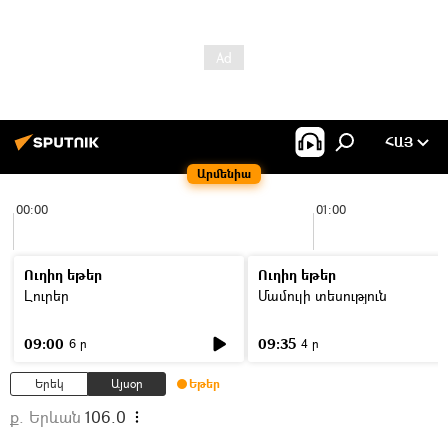
ՀԱՅ
Արմենիա
00:00
01:00
Ուղիղ եթեր
Ուղիղ եթեր
Լուրեր
Մամուլի տեսություն
09:00
09:35
6 ր
4 ր
Երեկ
Այսօր
Եթեր
ք. Երևան
106.0