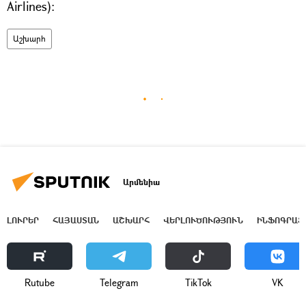
Airlines)։
Աշխարհ
Արմենիա
ԼՈՒՐԵՐ
ՀԱՅԱՍՏԱՆ
ԱՇԽԱՐՀ
ՎԵՐԼՈՒԾՈՒԹՅՈՒՆ
ԻՆՖՈԳՐԱՖ
Rutube
Telegram
ТikТоk
VK