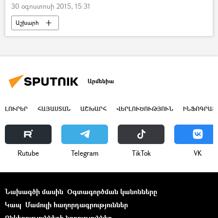
30 օգոստոսի 2015, 15:31
Աշխարհ
Արմենիա
ԼՈՒՐԵՐ
ՀԱՅԱՍՏԱՆ
ԱՇԽԱՐՀ
ՎԵՐԼՈՒԾՈՒԹՅՈՒՆ
ԻՆՖՈԳՐԱՖ
Rutube
Telegram
ТikТоk
VK
Նախագծի մասին
Օգտագործման կանոնները
Կապ
Մամուլի հաղորդագրություններ
Ընկերությունների նորություններ