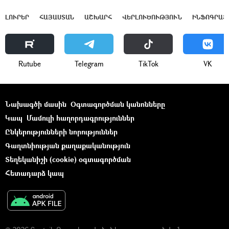
ԼՈՒՐԵՐ
ՀԱՅԱՍՏԱՆ
ԱՇԽԱՐՀ
ՎԵՐԼՈՒԾՈՒԹՅՈՒՆ
ԻՆՖՈԳՐԱՖ
Rutube
Telegram
ТikТоk
VK
Նախագծի մասին
Օգտագործման կանոնները
Կապ
Մամուլի հաղորդագրություններ
Ընկերությունների նորություններ
Գաղտնիության քաղաքականություն
Տեղեկանիշի (cookie) օգտագործման
Հետադարձ կապ