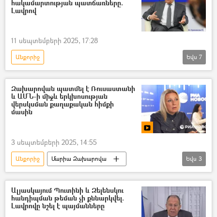
հակամարտության պատճառները.
Լավրով
11 սեպտեմբերի 2025, 17:28
Անքորիջ
Եվս
7
Դոնբասի պաշտպանություն. ՌԴ–ի ռազմական հատուկ գործողությունը Ուկրաինայում
ԱՄՆ
Ռուսաստան
Կիև
Զախարովան պատմել է Ռուսաստանի
և ԱՄՆ-ի միջև երկխոսության
Ուկրաինա
վերսկսման քաղաքական հիմքի
մասին
Հատուկ ռազմական գործողություն
ռազմական հատուկ գործողություն
3 սեպտեմբերի 2025, 14:55
Անքորիջ
Մարիա Զախարովա
Եվս
3
բանակցություններ
ԱՄՆ
Ռուսաստան
Ալյասկայում Պուտինի և Զելենսկու
հանդիպման թեման չի քննարկվել.
Լավրովը նշել է պայմանները