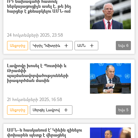
ՌԴ նախագահի հատուկ
ներկայացուցիչն ասել է, թե ինչ
ռազմական հատուկ գործողություն
հարցեր է քննարկելու ԱՄՆ-ում
Ռուսաստան
Դոնալդ Թրամփ
24 հոկտեմբերի 2025, 23:58
Անքորիջ
Կիրիլ Դմիտրիև
ԱՄՆ
Եվս
6
բանակցություններ
Վլադիմիր Պուտին
Դոնալդ Թրամփ
Ուկրաինա
Լավրովը խոսել է Պուտինի և
Թրամփի
Հատուկ ռազմական գործողություն
պայմանավորվածությունների
իրագործման մասին
ռազմական հատուկ գործողություն
21 հոկտեմբերի 2025, 16:58
Անքորիջ
Սերգեյ Լավրով
Եվս
5
Վլադիմիր Պուտին
Դոնալդ Թրամփ
ԱՄՆ
Ռուսաստան
ԱՄՆ–ն հասկանում է` Կիևին զինելու
փոխարեն պետք է վերացնել
բանակցություններ