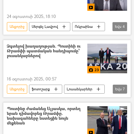
24 օգոստոսի 2025, 18:10
Անքորիջ
Սերգեյ Լավրով
Ուկրաինա
Եվս
4
Եվրամիություն
Ռուսաստան
Վլադիմիր Պուտին
Վլադիմիր Զելենսկի
Ձգտելով խաղաղության. Պուտինի ու
Թրամփի պատմական հանդիպումը՝
լուսանկարներով
23
16 օգոստոսի 2025, 00:57
Անքորիջ
ֆոտոշարք
Լուսանկարներ
Եվս
7
Լուսանկար
ԱՄՆ
Դոնալդ Թրամփ
Վլադիմիր Պուտին
Ռուսաստան
Պուտինը ժամանեց Ալյասկա, որտեղ
նրան դիմավորեց Թրամփը.
Ալյասկա
ասուլիս
նախագահները նստեցին նույն
մեքենան