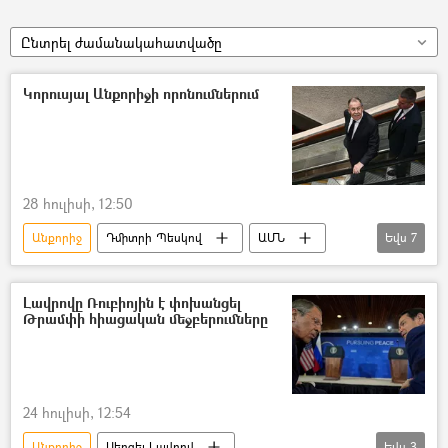
Ընտրել ժամանակահատվածը
Կորուսյալ Անքորիջի որոնումներում
28 հուլիսի, 12:50
Անքորիջ
Դմիտրի Պեսկով
ԱՄՆ
Եվս
7
Ռուսաստան
Ուկրաինա
բանակցություններ
Լավրովը Ռուբիոյին է փոխանցել
Թրամփի հիացական մեջբերումները
ռազմական հատուկ գործողություն
Հատուկ ռազմական գործողություն
Սերգեյ Լավրով
Մարկո Ռուբիո
24 հուլիսի, 12:54
Անքորիջ
Սերգեյ Լավրով
Եվս
3