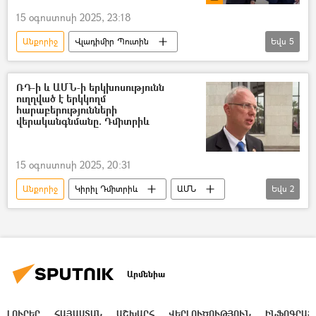
15 օգոստոսի 2025, 23:18
Անքորիջ
Վլադիմիր Պուտին
Եվս
5
Դոնալդ Թրամփ
Ալյասկա
Ռուսաստան
Տեսանյութեր
ՌԴ-ի և ԱՄՆ-ի երկխոսությունն
ուղղված է երկկողմ
տեսանյութ
հարաբերությունների
վերականգնմանը. Դմիտրիև
15 օգոստոսի 2025, 20:31
Անքորիջ
Կիրիլ Դմիտրիև
ԱՄՆ
Եվս
2
Ռուսաստան
Ալյասկա
Արմենիա
ԼՈՒՐԵՐ
ՀԱՅԱՍՏԱՆ
ԱՇԽԱՐՀ
ՎԵՐԼՈՒԾՈՒԹՅՈՒՆ
ԻՆՖՈԳՐԱՖ