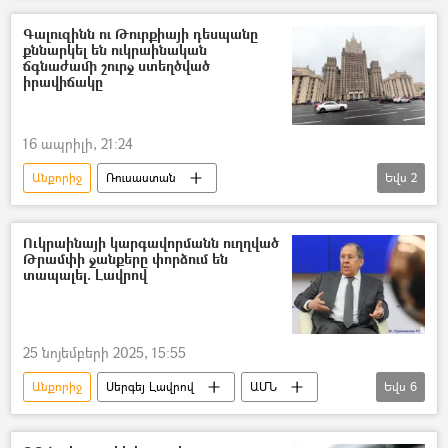
Գալուզինն ու Թուրքիայի դեսպանը
քննարկել են ուկրաինական
ճգնաժամի շուրջ ստեղծված
իրավիճակը
16 ապրիլի, 21:24
Անքորիջ
Ռուսաստան
Եվս
2
Միխայիլ Գալուզին
Դեսպան
Ուկրաինա
Ուկրաինայի կարգավորմանն ուղղված
Թրամփի ջանքերը փորձում են
տապալել. Լավրով
25 նոյեմբերի 2025, 15:55
Անքորիջ
Սերգեյ Լավրով
ԱՄՆ
Եվս
6
բանակցություններ
Ուկրաինա
Հատուկ ռազմական գործողություն