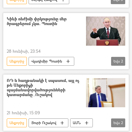
Մարկո Ռուբիո
ԱՄՆ
Դոնալդ Թրամփ
Մանիլա
Կիևի ռեժիմի փրկությունը մեր
ծրագրերում չկա. Պուտին
28 հունիսի, 23:54
Անքորիջ
Վլադիմիր Պուտին
Եվս
2
Ռուսաստան
Ուկրաինա
ԱՄՆ
ՌԴ-ն հաղթանակի է սպասում, այլ ոչ
թե Անքորիջի
պայմանավորվածությունների
կատարմանը․Ուշակով
21 հունիսի, 15:09
Անքորիջ
Յուրի Ուշակով
ԱՄՆ
Եվս
2
Ռուսաստան
Ուկրաինա