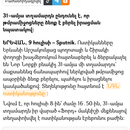
Բաժանորդագրվել
31–ամյա տղամարդն ընդունել է, որ
թմրամիջոցները ձեռք է բերել իրացման
նպատակով։
ԵՐԵՎԱՆ, 9 հուլիսի – Sputnik.
Ոստիկանները
Երևանի Արշակունյաց պողոտայի և Շիրակի
փողոցի խաչմերուկում հայտնաբերել և ձերբակալել
են Նոր Նորքի բնակիչ 31-ամյա մի տղամարդու`
մաքսանենգ ճանապարհով ներկրված թմրամիջոց
ապօրինի ձեռք բերելու, պահելու և իրացնելու
կասկածանքով։ Տեղեկությունը հայտնում է
ՆԳՆ 
ոստիկանությունը
։
Նվում է, որ հուլիսի 8-ին՝ ժամը 16․50-ին, 31–ամյա
տղամարդն իր վարած «Ֆորդ» մակնիշի մեքենայով
տեղափոխվել է ոստիկանության Էրեբունու բաժին։