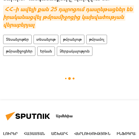
ՀՀ–ի ավելի քան 25 դպրոցում դասընթացներ են 
իրականացվել թմրամիջոցից կախվածության 
վերաբերյալ
Տեսանյութեր
տեսանյութ
թմրանյութ
թմրամոլ
թմրամիջոցներ
Երևան
Ձերբակալություն
Արմենիա
ԼՈՒՐԵՐ
ՀԱՅԱՍՏԱՆ
ԱՇԽԱՐՀ
ՎԵՐԼՈՒԾՈՒԹՅՈՒՆ
ԻՆՖՈԳՐԱՖ