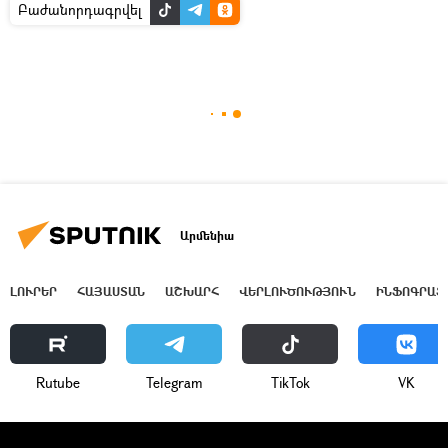
Բաժանորդագրվել
Արմենիա
ԼՈՒՐԵՐ
ՀԱՅԱՍՏԱՆ
ԱՇԽԱՐՀ
ՎԵՐԼՈՒԾՈՒԹՅՈՒՆ
ԻՆՖՈԳՐԱՖ
Rutube
Telegram
ТikТоk
VK