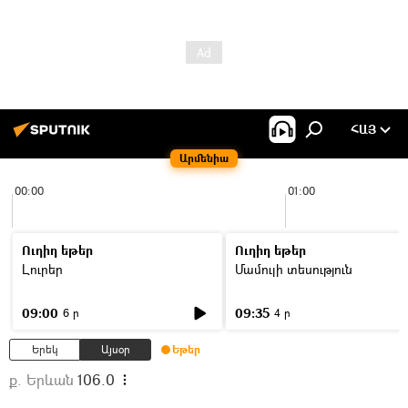
ՀԱՅ
Արմենիա
00:00
01:00
Ուղիղ եթեր
Ուղիղ եթեր
Լուրեր
Մամուլի տեսություն
09:00
09:35
6 ր
4 ր
Երեկ
Այսօր
Եթեր
ք. Երևան
106.0