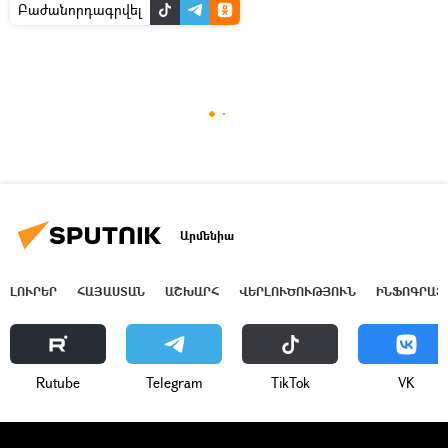
Բաժանորդագրվել
Արմենիա
ԼՈՒՐԵՐ
ՀԱՅԱՍՏԱՆ
ԱՇԽԱՐՀ
ՎԵՐԼՈՒԾՈՒԹՅՈՒՆ
ԻՆՖՈԳՐԱՖ
Rutube
Telegram
ТikТоk
VK