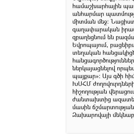
համաշխարհային պատ
անհարմար պատմությ
միտման մեջ: Նացիստ
գաղափարական իրավա
զբաղեցնում են բազ
Եվրոպայում, բացեիբ
տեղական հանցակիցն
հանցագործություններ
ներկայացնելով որպ
պայքար»։ Այս գծի հ
ԽՍՀՄ ժողովուրդներ
հիշողության վերացու
ժանտախտից ազատելո
մասին ճշմարտության ո
Զախարովայի մեկնաբա