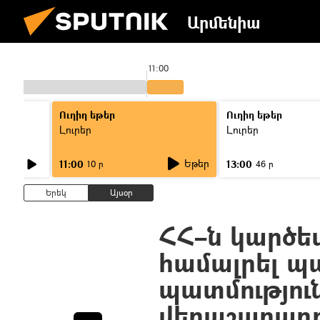
Արմենիա
11:00
Ուղիղ եթեր
Ուղիղ եթեր
Լուրեր
Լուրեր
Եթեր
11:00
13:00
10 ր
46 ր
Երեկ
Այսօր
ՀՀ–ն կարծե
համալրել 
պատմությու
վերաշարադր