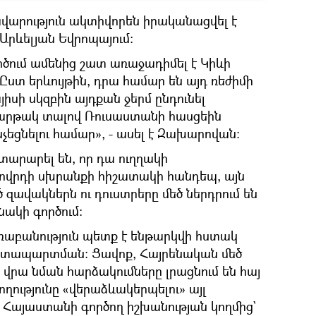
վարություն ակտիվորեն իրականացվել է
 Արևելյան Եվրոպայում։
ործում ամենից շատ առաջադիմել է Կիևի
ստ երևույթին, դրա համար են այդ ռեժիմի
իսի սկզբին այդքան ջերմ ընդունել
 հարթակ տալով Ռուսաստանի հասցեին
չեցնելու համար», - ասել է Զախարովան։
տարարել են, որ դա ուղղակի
ողովրդի սխրանքի հիշատակի հանդեպ, այն
զավակներն ու դուստրերը մեծ ներդրում են
նակի գործում:
աբանություն պետք է ենթարկվի հստակ
տապարտման։ Ցավոք, Հայրենական մեծ
րա նման հարձակումները լրացնում են հայ
ությունը «վերաձևակերպելու» այլ
ն Հայաստանի գործող իշխանության կողմից`