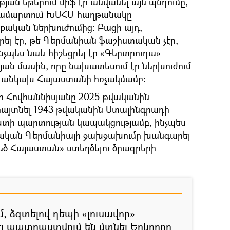
յան եթերում միֆ էր անվանել այն պնդումը,
ամարտում ԽՍՀՄ հաղթանակը
քական ներխուժումից։ Բացի այդ,
ել էր, թե Գերմանիան ֆաշիստական չէր,
նչպես նաև հիշեցրել էր «Գերտրուդա»
յան մասին, որը նախատեսում էր ներխուժում
ղ անկախ Հայաստանի հռչակմամբ։
որ Հովհաննիսյանը 2025 թվականին
այտնել 1943 թվականին Ստալինգրադի
ի պարտության կապակցությամբ, ինչպես
ստական Գերմանիայի ջախջախումը խանգարել
եծ Հայաստան» ստեղծելու ծրագրերի
, ձգտելով դեպի «լուսավոր»
էլ պատրաստվում են մտնել Երկրորդ