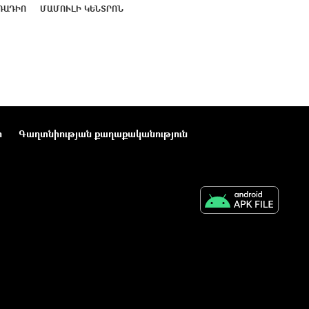
ՌԱԴԻՈ
ՄԱՄՈՒԼԻ ԿԵՆՏՐՈՆ
ր
Գաղտնիության քաղաքականություն