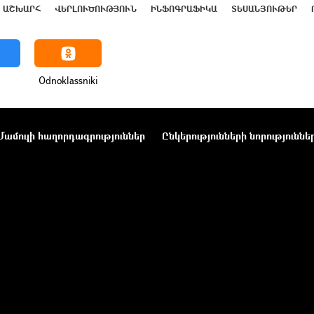
ԱՇԽԱՐՀ
ՎԵՐԼՈՒԾՈՒԹՅՈՒՆ
ԻՆՖՈԳՐԱՖԻԿԱ
ՏԵՍԱՆՅՈՒԹԵՐ
Odnoklassniki
Մամուլի հաղորդագրություններ
Ընկերությունների նորություննե