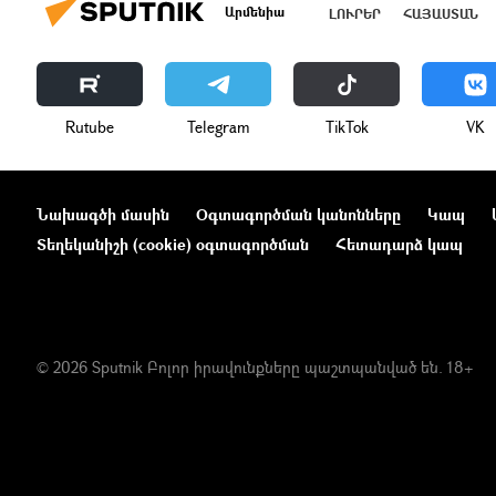
Արմենիա
ԼՈՒՐԵՐ
ՀԱՅԱՍՏԱՆ
Rutube
Telegram
ТikТоk
VK
Նախագծի մասին
Օգտագործման կանոնները
Կապ
Տեղեկանիշի (cookie) օգտագործման
Հետադարձ կապ
© 2026 Sputnik Բոլոր իրավունքները պաշտպանված են. 18+