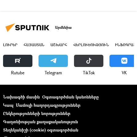
Արմենիա
ԼՈՒՐԵՐ
ՀԱՅԱՍՏԱՆ
ԱՇԽԱՐՀ
ՎԵՐԼՈՒԾՈՒԹՅՈՒՆ
ԻՆՖՈԳՐԱՖ
Rutube
Telegram
ТikТоk
VK
Նախագծի մասին
Օգտագործման կանոնները
Կապ
Մամուլի հաղորդագրություններ
Ընկերությունների նորություններ
Գաղտնիության քաղաքականություն
Տեղեկանիշի (cookie) օգտագործման