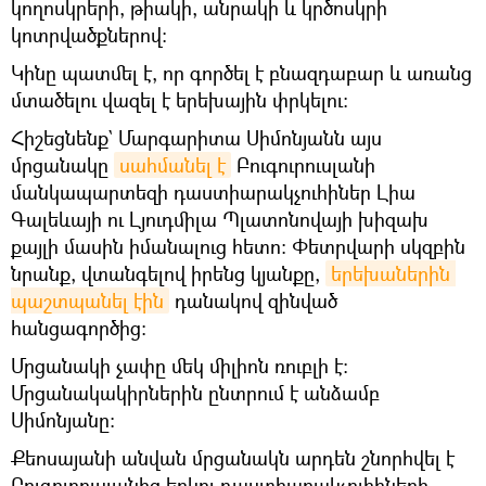
կողոսկրերի, թիակի, անրակի և կրծոսկրի
կոտրվածքներով։
Կինը պատմել է, որ գործել է բնազդաբար և առանց
մտածելու վազել է երեխային փրկելու։
Հիշեցնենք` Մարգարիտա Սիմոնյանն այս
մրցանակը
սահմանել է
Բուգուրուսլանի
մանկապարտեզի դաստիարակչուհիներ Լիա
Գալեևայի ու Լյուդմիլա Պլատոնովայի խիզախ
քայլի մասին իմանալուց հետո: Փետրվարի սկզբին
նրանք, վտանգելով իրենց կյանքը,
երեխաներին 
պաշտպանել էին
դանակով զինված
հանցագործից։
Մրցանակի չափը մեկ միլիոն ռուբլի է:
Մրցանակակիրներին ընտրում է անձամբ
Սիմոնյանը։
Քեոսայանի անվան մրցանակն արդեն շնորհվել է
Բուգուրուսլանից երկու դաստիարակչուհիների,