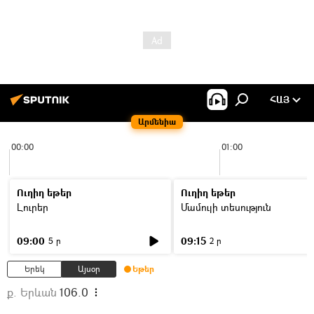
ՀԱՅ
Արմենիա
00:00
01:00
Ուղիղ եթեր
Ուղիղ եթեր
Լուրեր
Մամուլի տեսություն
09:00
09:15
5 ր
2 ր
Երեկ
Այսօր
Եթեր
ք. Երևան
106.0