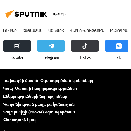
Արմենիա
ԼՈՒՐԵՐ
ՀԱՅԱՍՏԱՆ
ԱՇԽԱՐՀ
ՎԵՐԼՈՒԾՈՒԹՅՈՒՆ
ԻՆՖՈԳՐԱՖ
Rutube
Telegram
ТikТоk
VK
Նախագծի մասին
Օգտագործման կանոնները
Կապ
Մամուլի հաղորդագրություններ
Ընկերությունների նորություններ
Գաղտնիության քաղաքականություն
Տեղեկանիշի (cookie) օգտագործման
Հետադարձ կապ