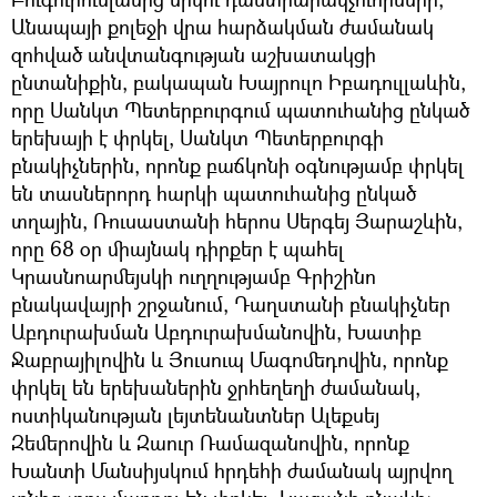
Անապայի քոլեջի վրա հարձակման ժամանակ
զոհված անվտանգության աշխատակցի
ընտանիքին, բակապան Խայրուլո Իբադուլլաևին,
որը Սանկտ Պետերբուրգում պատուհանից ընկած
երեխայի է փրկել, Սանկտ Պետերբուրգի
բնակիչներին, որոնք բաճկոնի օգնությամբ փրկել
են տասներորդ հարկի պատուհանից ընկած
տղային, Ռուսաստանի հերոս Սերգեյ Յարաշևին,
որը 68 օր միայնակ դիրքեր է պահել
Կրասնոարմեյսկի ուղղությամբ Գրիշինո
բնակավայրի շրջանում, Դաղստանի բնակիչներ
Աբդուրախման Աբդուրախմանովին, Խատիբ
Ջաբրայիլովին և Յուսուպ Մագոմեդովին, որոնք
փրկել են երեխաներին ջրհեղեղի ժամանակ,
ոստիկանության լեյտենանտներ Ալեքսեյ
Զեմերովին և Զաուր Ռամազանովին, որոնք
Խանտի Մանսիյսկում հրդեհի ժամանակ այրվող