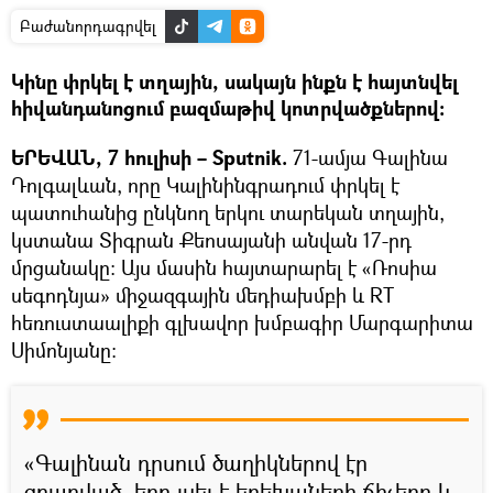
Բաժանորդագրվել
Կինը փրկել է տղային, սակայն ինքն է հայտնվել
հիվանդանոցում բազմաթիվ կոտրվածքներով։
ԵՐԵՎԱՆ, 7 հուլիսի – Sputnik.
71-ամյա Գալինա
Դոլգալևան, որը Կալինինգրադում փրկել է
պատուհանից ընկնող երկու տարեկան տղային,
կստանա Տիգրան Քեոսայանի անվան 17-րդ
մրցանակը։ Այս մասին հայտարարել է «Ռոսիա
սեգոդնյա» միջազգային մեդիախմբի և RT
հեռուստաալիքի գլխավոր խմբագիր Մարգարիտա
Սիմոնյանը։
«Գալինան դրսում ծաղիկներով էր
զբաղված, երբ լսել է երեխաների ճիչերը և