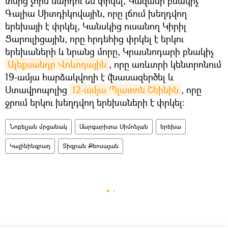
տնից չորս մարդու են փրկել, Կազանի բնակիչ
Գալիա Սիտդիկովային, որը լճում խեղդվող
երեխայի է փրկել, Կանսկից ուսանող Կիրիլ
Ցարուլիցային, որը հրդեհից փրկել է երկու
երեխաների և նրանց մորը, Կրասնոդարի բնակիչ
Ալեքսանդր Վոևոդային
, որը առևտրի կենտրոնում
19-ամյա հարձակվողի է վնասազերծել և
Ստավրոպոլից
12-ամյա Պլատոն Շեինին
, որը
ջրում երկու խեղդվող երեխաների է փրկել։
Նոբելյան մրցանակ
Մարգարիտա Սիմոնյան
երեխա
Կալինինգրադ
Տիգրան Քեոսայան