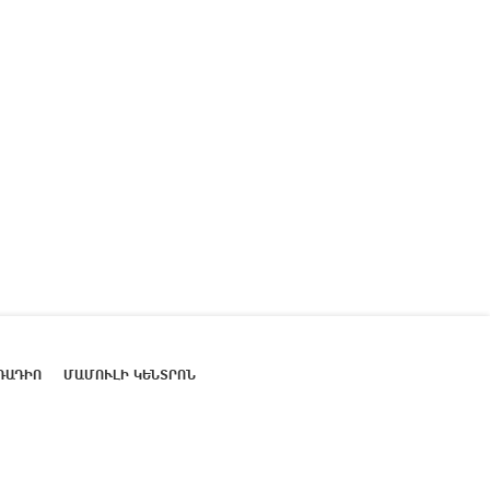
ՌԱԴԻՈ
ՄԱՄՈՒԼԻ ԿԵՆՏՐՈՆ