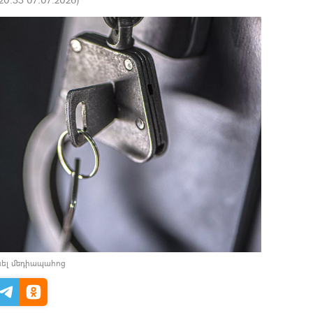
նել մեդիապահոց