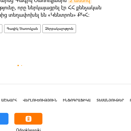
արեց Գագիկ Ծառուկյանին
2 ամսով 
թյունը, որը ներկայացրել էր ՀՀ քննչական
ից տեղափոխել են «Կենտրոն» ՔԿՀ։
Գագիկ Ծառուկյան
Ձերբակալություն
ԱՇԽԱՐՀ
ՎԵՐԼՈՒԾՈՒԹՅՈՒՆ
ԻՆՖՈԳՐԱՖԻԿԱ
ՏԵՍԱՆՅՈՒԹԵՐ
Odnoklassniki