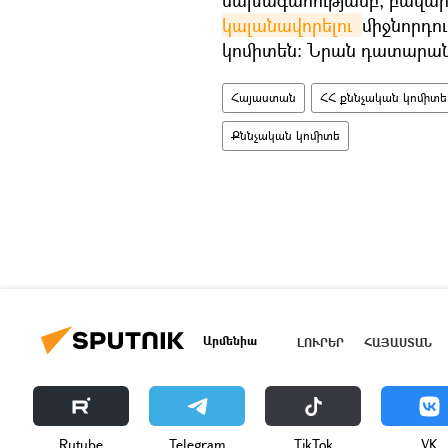
նախագահությամբ, բավար
կալանավորելու 
միջնորդու
կոմիտեն։ Նրան դատարան
Հայաստան
ՀՀ քննչական կոմիտե
Քննչական կոմիտե
Արմենիա
ԼՈՒՐԵՐ
ՀԱՅԱՍՏԱՆ
Rutube
Telegram
ТikТоk
VK