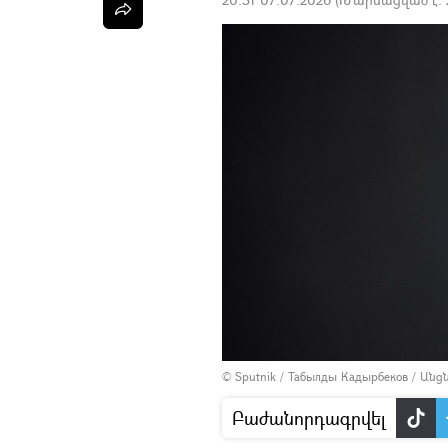
© Sputnik / Табылды Кадырбеков
/
Անց
Բաժանորդագրվել