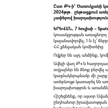
Ըստ ՔԿ-ի՝ Ծառուկյանի կ
2024թթ․ ընթացքում առե
չափերով խարդախություն 
ԵՐԵՎԱՆ, 7 հուլիսի – Sput
կուսակցության առաջնորդ 
կալանավորվել, 1-ն էլ՝ ձեր
ՀՀ քննչական կոմիտեից։
Ովքեր են այդ անձինք, կոմ
Ավելի վաղ ՔԿ-ն հաղորդա
տվյալներ են ձեռք բերվել 
կազմակերպմամբ մի շարք 
առերևույթ կատարել են ա
խարդախություն և առանձն
Հիշեցնենք, որ այսօր Ավա
ընդհանուր իրավասությա