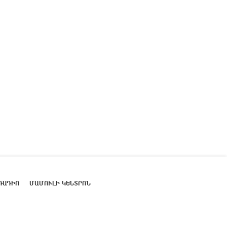
ՌԱԴԻՈ
ՄԱՄՈՒԼԻ ԿԵՆՏՐՈՆ