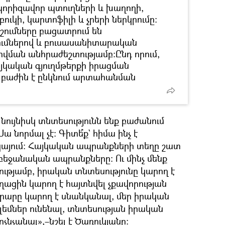
որիզավոր պտուղների և խաղողի,
մբուկի, կարտոֆիլի և չրերի ներկրումը։
ոշումները բացատրում են
ւմներով և բուսասանիտարական
ման անհրաժեշտությամբ։Ընդ որում,
այկական գյուղմթերքի իրացման
ն բաժին է ընկնում արտահանման
 նույնիսկ տնտեսությունն ենք բաժանում
 նորմալ չէ։ Գիտե՞ք` հիմա ինչ է
կայում։ Հայկական ապրանքների տեղը շատ
բեջանական ապրանքները։ Ու մինչ մենք
ւթյամբ, իրական տնտեսությունը կարող է
ւղացին կարող է հայտնվել չքավորության
արարը կարող է սնանկանալ, մեր իրական
ոբլեմներ ունենալ, տնտեսության իրական
ոչնչանալ»,–նշել է Ծառուկյանը։