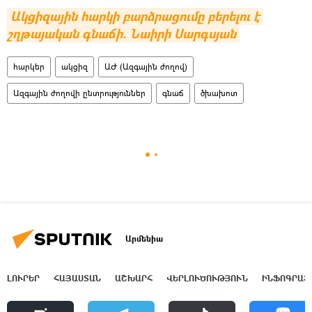
Ակցիզային հարկի բարձրացումը բերելու է 
շղթայական գնաճի. Նաիրի Սարգսյան
հարկեր
ակցիզ
ԱԺ (Ազգային ժողով)
Ազգային ժողովի ընտրություններ
գնաճ
ծխախոտ
Արմենիա
ԼՈՒՐԵՐ
ՀԱՅԱՍՏԱՆ
ԱՇԽԱՐՀ
ՎԵՐԼՈՒԾՈՒԹՅՈՒՆ
ԻՆՖՈԳՐԱՖ