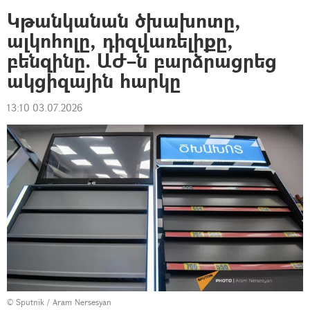
Կթանկանան ծխախոտը,
ալկոհոլը, դիզվառելիքը,
բենզինը. ԱԺ–ն բարձրացրեց
ակցիզային հարկը
13:10 03.07.2026
© Sputnik / Aram Nersesyan