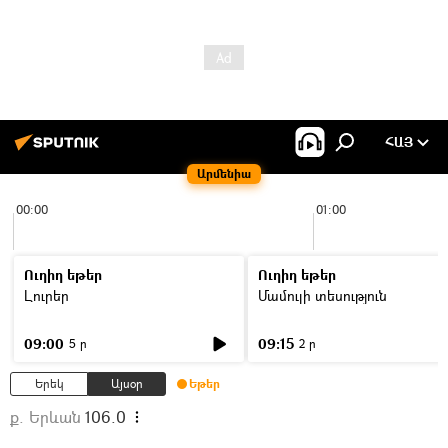
ՀԱՅ
Արմենիա
00:00
01:00
Ուղիղ եթեր
Ուղիղ եթեր
Լուրեր
Մամուլի տեսություն
09:00
09:15
5 ր
2 ր
Երեկ
Այսօր
Եթեր
ք. Երևան
106.0