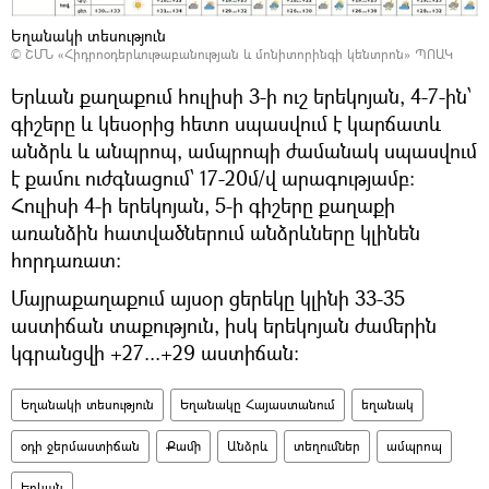
Եղանակի տեսություն
©
ՇՄՆ «Հիդրոօդերևութաբանության և մոնիտորինգի կենտրոն» ՊՈԱԿ
Երևան քաղաքում հուլիսի 3-ի ուշ երեկոյան, 4-7-ին՝
գիշերը և կեսօրից հետո սպասվում է կարճատև
անձրև և անպրոպ, ամպրոպի ժամանակ սպասվում
է քամու ուժգնացում՝ 17-20մ/վ արագությամբ։
Հուլիսի 4-ի երեկոյան, 5-ի գիշերը քաղաքի
առանձին հատվածներում անձրևները կլինեն
հորդառատ։
Մայրաքաղաքում այսօր ցերեկը կլինի 33-35
աստիճան տաքություն, իսկ երեկոյան ժամերին
կգրանցվի +27...+29 աստիճան։
Եղանակի տեսություն
Եղանակը Հայաստանում
եղանակ
օդի ջերմաստիճան
Քամի
Անձրև
տեղումներ
ամպրոպ
Երևան