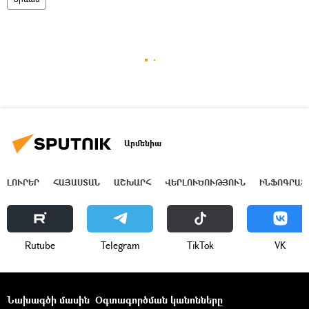
Արմենիա
ԼՈՒՐԵՐ
ՀԱՅԱՍՏԱՆ
ԱՇԽԱՐՀ
ՎԵՐԼՈՒԾՈՒԹՅՈՒՆ
ԻՆՖՈԳՐԱՖ
Rutube
Telegram
ТikТоk
VK
Նախագծի մասին
Օգտագործման կանոնները