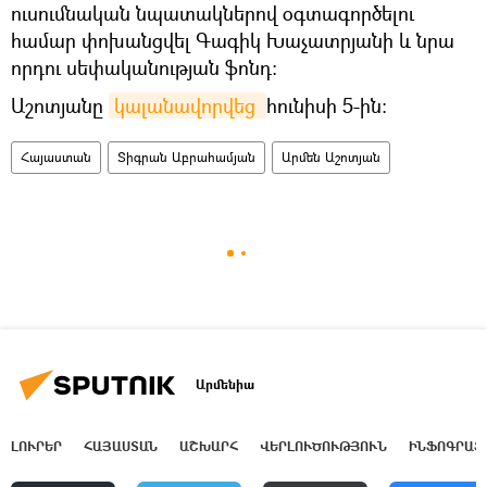
ուսումնական նպատակներով օգտագործելու
համար փոխանցվել Գագիկ Խաչատրյանի և նրա
որդու սեփականության ֆոնդ:
Աշոտյանը
կալանավորվեց 
հունիսի 5-ին։
Հայաստան
Տիգրան Աբրահամյան
Արմեն Աշոտյան
Արմենիա
ԼՈՒՐԵՐ
ՀԱՅԱՍՏԱՆ
ԱՇԽԱՐՀ
ՎԵՐԼՈՒԾՈՒԹՅՈՒՆ
ԻՆՖՈԳՐԱՖ