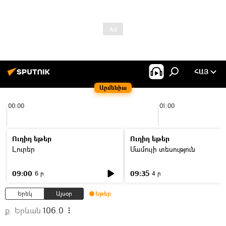
ՀԱՅ
Արմենիա
00:00
01:00
Ուղիղ եթեր
Ուղիղ եթեր
Լուրեր
Մամուլի տեսություն
09:00
09:35
6 ր
4 ր
Երեկ
Այսօր
Եթեր
ք. Երևան
106.0