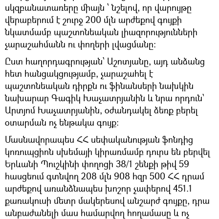
սկզբանատառերը միայն ՝ նշելով, որ վարույթը
վերաբերում է շուրջ 200 մլն արժեքով գույքի
նկատմամբ պաշտոնեական լիազորությունների
չարաշահմանն ու փողերի լվացմանը։
Ըստ հաղորդագրության՝ Աշոտյանը, այդ անձանց
հետ հանցակցությամբ, չարաշահել է
պաշտոնեական դիրքն ու ֆինանսերի նախկին
նախարար Գագիկ Խաչատրյանին և նրա որդուն՝
Արտյոմ Խաչատրյանին, օժանդակել ձեռք բերել
օտարման ոչ ենթակա գույք։
Մասնավորապես ՀՀ սեփականության ֆոնդից
կոռուպցիոն սխեմայի կիրառմամբ դուրս են բերվել
Երևանի Պուշկինի փողոցի 38/1 շենքի թիվ 59
հասցեում գտնվող 208 մլն 908 հզր 500 ՀՀ դրամ
արժեքով առանձնապես խոշոր չափերով 451.1
քառակուսի մետր մակերեսով անշարժ գույքը, դրա
անբաժանելի մաս համարվող հողամասը և ոչ