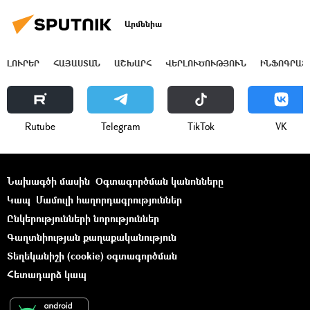
Արմենիա
ԼՈՒՐԵՐ
ՀԱՅԱՍՏԱՆ
ԱՇԽԱՐՀ
ՎԵՐԼՈՒԾՈՒԹՅՈՒՆ
ԻՆՖՈԳՐԱՖ
Rutube
Telegram
ТikТоk
VK
Նախագծի մասին
Օգտագործման կանոնները
Կապ
Մամուլի հաղորդագրություններ
Ընկերությունների նորություններ
Գաղտնիության քաղաքականություն
Տեղեկանիշի (cookie) օգտագործման
Հետադարձ կապ