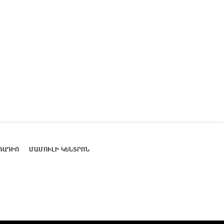
ՌԱԴԻՈ
ՄԱՄՈՒԼԻ ԿԵՆՏՐՈՆ