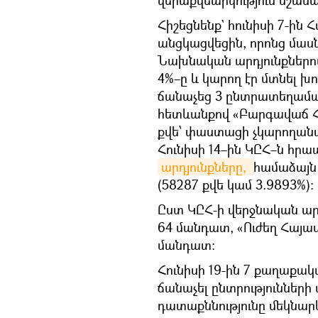
Հիշեցնենք` հունիսի 7-ին 
անցկացվեցին, որոնց մասնա
Նախնական արդյունքներով
4%–ը և կարող էր մտնել խ
ճանաչեց 3 ընտրատեղամաս
հետևանքով «Բարգավաճ Հա
քվե՝ փաստացի չկարողանա
Հունիսի 14–ին ԿԸՀ–ն հր
արդյունքները, 
համաձայն 
(58287 քվե կամ 3.9893%)։
Ըստ ԿԸՀ-ի վերջնական ար
64 մանդատ, «Ուժեղ Հայաս
մանդատ:
Հունիսի 19-ին 7 քաղաքակ
ճանաչել ընտրությունների
դատաքննությունը մեկնարկ