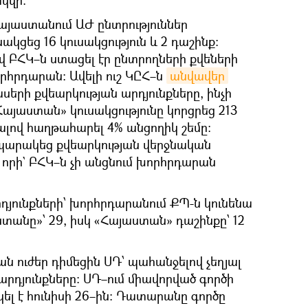
Հայաստանում ԱԺ ընտրություններ
կցեց 16 կուսակցություն և 2 դաշինք։
 ԲՀԿ–ն ստացել էր ընտրողների քվեների
որհրդարան։ Ավելի ուշ ԿԸՀ–ն
անվավեր
երի քվեարկության արդյունքները, ինչի
յաստան» կուսակցությունը կորցրեց 213
լով հաղթահարել 4% անցողիկ շեմը։
ապարակեց քվեարկության վերջնական
որի` ԲՀԿ–ն չի անցնում խորհրդարան
դյունքների՝ խորհրդարանում ՔՊ-ն կունենա
տանը»՝ 29, իսկ «Հայաստան» դաշինքը՝ 12
ան ուժեր դիմեցին ՍԴ՝ պահանջելով չեղյալ
 արդյունքները։ ՍԴ–ում միավորված գործի
ել է հունիսի 26–ին։ Դատարանը գործը