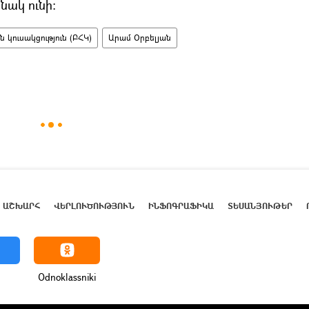
նակ ունի։
կուսակցություն (ԲՀԿ)
Արամ Օրբելյան
ԱՇԽԱՐՀ
ՎԵՐԼՈՒԾՈՒԹՅՈՒՆ
ԻՆՖՈԳՐԱՖԻԿԱ
ՏԵՍԱՆՅՈՒԹԵՐ
Odnoklassniki