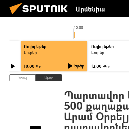
Արմենիա
10:00
Ուղիղ եթեր
Ուղիղ եթեր
Լուրեր
Լուրեր
Եթեր
10:00
12:00
0 ր
46 ր
Երեկ
Այսօր
Պարտավոր ե
500 քաղաքաց
Արամ Օրբել
դատավորնե