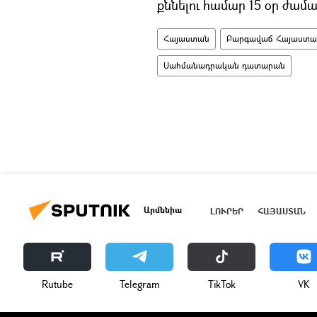
քննելու համար 15 օր ժամա
Հայաստան
Բարգավաճ Հայաստան 
Սահմանադրական դատարան
Արմենիա
ԼՈՒՐԵՐ
ՀԱՅԱՍՏԱՆ
Rutube
Telegram
ТikТоk
VK