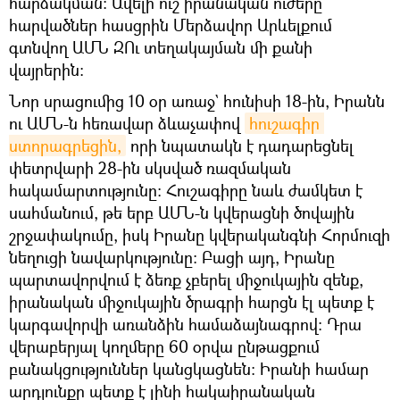
հարձակման։ Ավելի ուշ իրանական ուժերը
հարվածներ հասցրին Մերձավոր Արևելքում
գտնվող ԱՄՆ ԶՈւ տեղակայման մի քանի
վայրերին։
Նոր սրացումից 10 օր առաջ` հունիսի 18-ին, Իրանն
ու ԱՄՆ-ն հեռավար ձևաչափով
հուշագիր 
ստորագրեցին,
որի նպատակն է դադարեցնել
փետրվարի 28-ին սկսված ռազմական
հակամարտությունը: Հուշագիրը նաև ժամկետ է
սահմանում, թե երբ ԱՄՆ-ն կվերացնի ծովային
շրջափակումը, իսկ Իրանը կվերականգնի Հորմուզի
նեղուցի նավարկությունը: Բացի այդ, Իրանը
պարտավորվում է ձեռք չբերել միջուկային զենք,
իրանական միջուկային ծրագրի հարցն էլ պետք է
կարգավորվի առանձին համաձայնագրով։ Դրա
վերաբերյալ կողմերը 60 օրվա ընթացքում
բանակցություններ կանցկացնեն։ Իրանի համար
արդյունքը պետք է լինի հակաիրանական