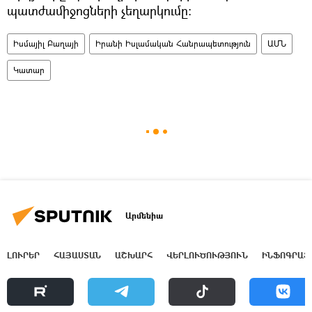
պատժամիջոցների չեղարկումը։
Իսմայիլ Բաղայի
Իրանի Իսլամական Հանրապետություն
ԱՄՆ
Կատար
Արմենիա
ԼՈՒՐԵՐ
ՀԱՅԱՍՏԱՆ
ԱՇԽԱՐՀ
ՎԵՐԼՈՒԾՈՒԹՅՈՒՆ
ԻՆՖՈԳՐԱՖ