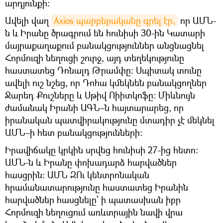
արդյունքի։
Ավելի վաղ
Axios պարբերականը գրել էր,
որ ԱՄՆ-
ն և Իրանը ծրագրում են հունիսի 30-ին Կատարի
մայրաքաղաքում բանակցություններ անցնացնել
Հորմուզի նեղուցի շուրջ, այդ տեղեկությունը
հաստատեց Դոնալդ Թրամփը:
Սպիտակ տունը
ավելի ուշ նշեց, որ Դոհա կմեկնեն բանակցողներ
Ջարեդ Քուշները և Սթիվ Ոիիտկոֆը: Միևնույն
ժամանակ Իրանի ԱԳՆ–ն հայտարարեց, որ
իրանական պատվիրակությունը մտադիր չէ մեկնել
ԱՄՆ–ի հետ բանակցությունների:
Իրավիճակը կրկին սրվեց հունիսի 27-ից հետո։
ԱՄՆ-ն և Իրանը փոխադարձ հարվածներ
հասցրին։ ԱՄՆ ԶՈւ կենտրոնական
հրամանատարությունը հաստատեց Իրանին
հարվածներ հասցնելը՝ ի պատասխան իբր
Հորմուզի նեղուցում առևտրային նավի վրա