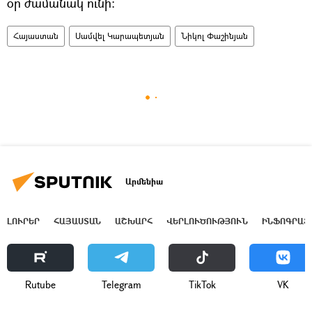
օր ժամանակ ունի։
Հայաստան
Սամվել Կարապետյան
Նիկոլ Փաշինյան
Արմենիա
ԼՈՒՐԵՐ
ՀԱՅԱՍՏԱՆ
ԱՇԽԱՐՀ
ՎԵՐԼՈՒԾՈՒԹՅՈՒՆ
ԻՆՖՈԳՐԱՖ
Rutube
Telegram
ТikТоk
VK