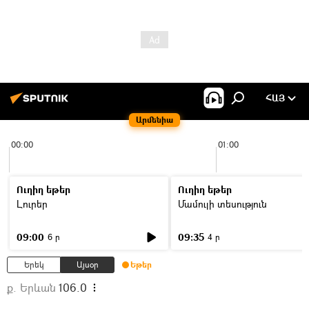
ՀԱՅ
Արմենիա
00:00
01:00
Ուղիղ եթեր
Ուղիղ եթեր
Լուրեր
Մամուլի տեսություն
09:00
09:35
6 ր
4 ր
Երեկ
Այսօր
Եթեր
ք. Երևան
106.0