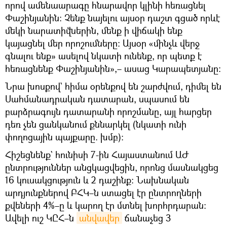
որով ամենաարագը հնարավոր կլինի հեռացնել
Փաշինյանին։ Չենք նայելու այսօր դաշտ գցած որևէ
մեկի նարատիվներին, մենք ի վիճակի ենք
կայացնել մեր որոշումները։ Այսօր «մինչև վերջ
գնալու ենք» ասելով նկատի ունենք, որ պետք է
հեռացնենք Փաշինյանին»,– ասաց Կարապետյանը։
Նրա խոսքով` հիմա օրենքով են շարժվում, դիմել են
Սահմանադրական դատարան, սպասում են
բարձրագույն դատարանի որոշմանը, այլ հարցեր
դեռ չեն ցանկանում քննարկել (նկատի ունի
փողոցային պայքարը. խմբ)։
Հիշեցնենք` հունիսի 7-ին Հայաստանում ԱԺ
ընտրություններ անցկացվեցին, որոնց մասնակցեց
16 կուսակցություն և 2 դաշինք։ Նախնական
արդյունքներով ԲՀԿ–ն ստացել էր ընտրողների
քվեների 4%–ը և կարող էր մտնել խորհրդարան։
Ավելի ուշ ԿԸՀ–ն
անվավեր
ճանաչեց 3