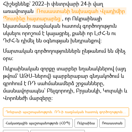
Հիշեցնենք` 2022–ի փետրվարի 24-ի վաղ
առավոտյան
Ռուսաստանի նախագահ Վլադիմիր 
Պուտինը հայտարարեց
, որ Ուկրաինայի
նկատմամբ ռազմական հատուկ գործողություն
սկսելու որոշում է կայացրել, քանի որ ԼԺՀ-ն ու
ԴԺՀ-ն դիմել են օգնության խնդրանքով։
Մարտական գործողություններն ընթանում են մինչ
օրս։
Ուկրաինական զորքը տարբեր եղանակներով (այդ
թվում` ԱԹՍ–ներով) պարբերաբար գնդակոծում և
գրոհում է ՌԴ սահմանամերձ շրջանները,
մասնավորապես` Բելգորոդի, Բրյանսկի, Կուրսկի և
Վորոնեժի մարզերը։
Դոնբասի պաշտպանություն. ՌԴ–ի ռազմական հատուկ գործողությունը Ուկրաինայում
Հակաօդային պաշտպանություն (ՀՕՊ)
Ուկրաինա
Ռուսաստան