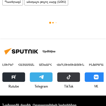
Պատերազմ
անօդաչու թռչող սարք (ԱԹՍ)
Արմենիա
ԼՈՒՐԵՐ
ՀԱՅԱՍՏԱՆ
ԱՇԽԱՐՀ
ՎԵՐԼՈՒԾՈՒԹՅՈՒՆ
ԻՆՖՈԳՐԱՖ
Rutube
Telegram
ТikТоk
VK
Նախագծի մասին
Օգտագործման կանոնները