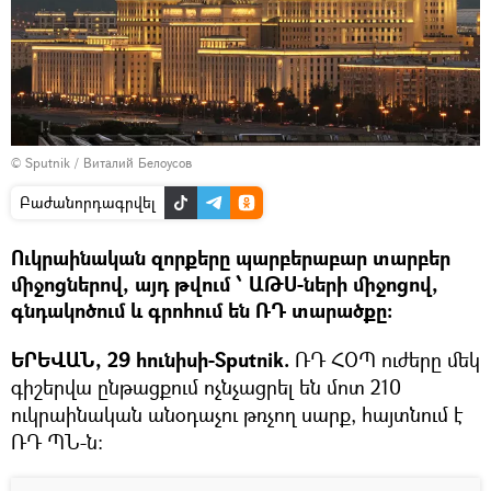
© Sputnik / Виталий Белоусов
Բաժանորդագրվել
Ուկրաինական զորքերը պարբերաբար տարբեր
միջոցներով, այդ թվում ՝ ԱԹՍ-ների միջոցով,
գնդակոծում և գրոհում են ՌԴ տարածքը։
ԵՐԵՎԱՆ, 29 հունիսի-Sputnik.
ՌԴ ՀՕՊ ուժերը մեկ
գիշերվա ընթացքում ոչնչացրել են մոտ 210
ուկրաինական անօդաչու թռչող սարք, հայտնում է
ՌԴ ՊՆ-ն: